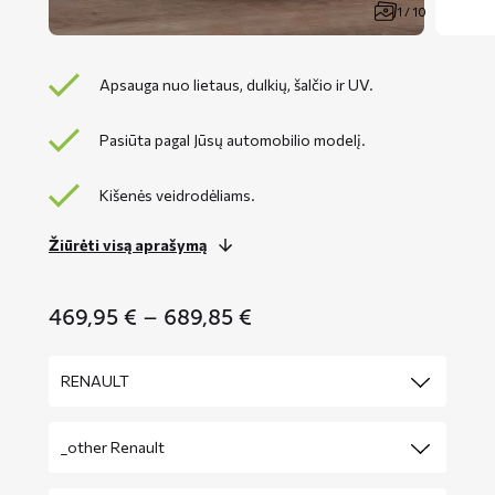
1 / 10
Apsauga nuo lietaus, dulkių, šalčio ir UV.
Pasiūta pagal Jūsų automobilio modelį.
Kišenės veidrodėliams.
Žiūrėti visą aprašymą
Price
469,95
€
–
689,85
€
range:
469,95 €
through
689,85 €