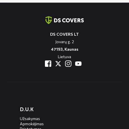
Contact
informatie
DS COVERS LT
Jovarų g. 2
47193, Kaunas
Lietuva
Diensten
D.U.K
menus
Užsakymas
Apmokėjimas
Pristatymas