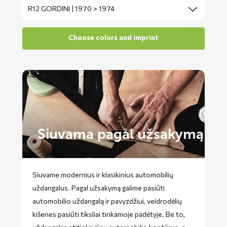
Siuvama pagal užsakymą
Siuvame modernius ir klasikinius automobilių
uždangalus. Pagal užsakymą galime pasiūti
automobilio uždangalą ir pavyzdžiui, veidrodėlių
kišenes pasiūti tiksliai tinkamoje padėtyje. Be to,