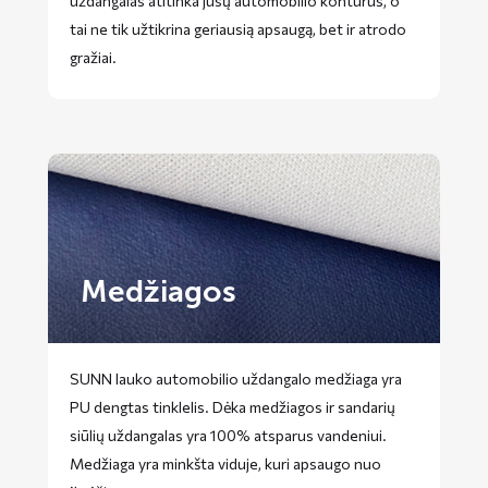
uždangalas atitinka jūsų automobilio kontūrus, o
tai ne tik užtikrina geriausią apsaugą, bet ir atrodo
gražiai.
Medžiagos
SUNN lauko automobilio uždangalo medžiaga yra
PU dengtas tinklelis. Dėka medžiagos ir sandarių
siūlių uždangalas yra 100% atsparus vandeniui.
Medžiaga yra minkšta viduje, kuri apsaugo nuo