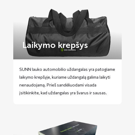
Laikymo krepšys
SUNN lauko automobilio uždangalas yra patogiame
laikymo krepšyje, kuriame uždangalą galima laikyti
nenaudojamą. Prieš sandėliuodami visada
įsitikinkite, kad uždangalas yra švarus ir sausas.