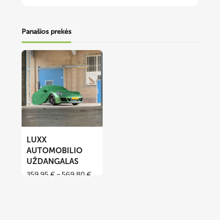
Panašios prekės
Lees
meer
over
LUXX
automobilio
uždangalas
LUXX
AUTOMOBILIO
UŽDANGALAS
Price
359,95
€
–
569,80
€
range:
359,95 €
through
569,80 €