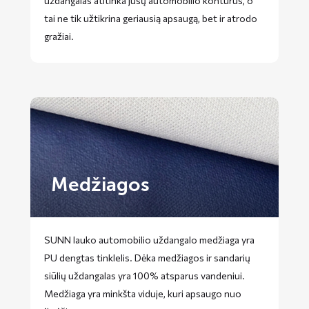
uždangalas atitinka jūsų automobilio kontūrus, o
tai ne tik užtikrina geriausią apsaugą, bet ir atrodo
gražiai.
Medžiagos
SUNN lauko automobilio uždangalo medžiaga yra
PU dengtas tinklelis. Dėka medžiagos ir sandarių
siūlių uždangalas yra 100% atsparus vandeniui.
Medžiaga yra minkšta viduje, kuri apsaugo nuo