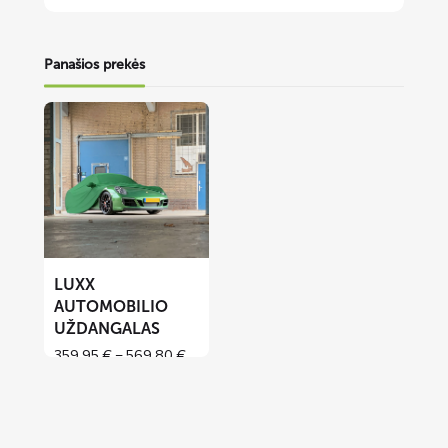
Panašios prekės
Lees
meer
over
LUXX
automobilio
uždangalas
LUXX
AUTOMOBILIO
UŽDANGALAS
Price
359,95
€
–
569,80
€
range:
359,95 €
through
569,80 €