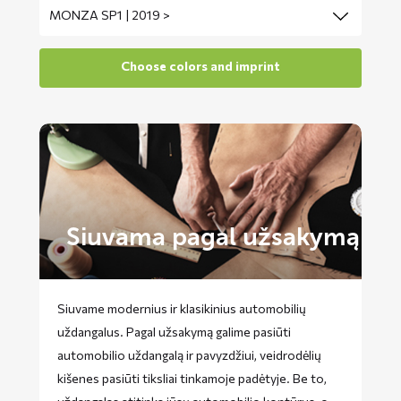
Siuvama pagal užsakymą
Siuvame modernius ir klasikinius automobilių
uždangalus. Pagal užsakymą galime pasiūti
automobilio uždangalą ir pavyzdžiui, veidrodėlių
kišenes pasiūti tiksliai tinkamoje padėtyje. Be to,