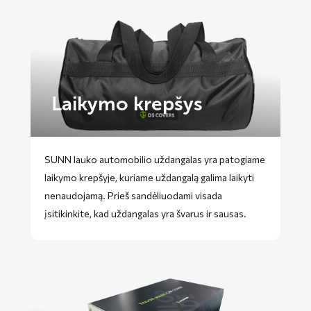
Laikymo krepšys
SUNN lauko automobilio uždangalas yra patogiame
laikymo krepšyje, kuriame uždangalą galima laikyti
nenaudojamą. Prieš sandėliuodami visada
įsitikinkite, kad uždangalas yra švarus ir sausas.