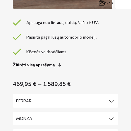
1 / 10
Apsauga nuo lietaus, dulkių, šalčio ir UV.
Pasiūta pagal Jūsų automobilio modelį.
Kišenės veidrodėliams.
Žiūrėti visą aprašymą
Price
469,95
€
–
1.589,85
€
range:
469,95 €
through
1.589,85 €