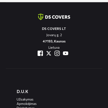
Contact
informatie
DS COVERS LT
Jovarų g. 2
47193, Kaunas
Lietuva
Diensten
D.U.K
menus
Užsakymas
Apmokėjimas
Pristatymas