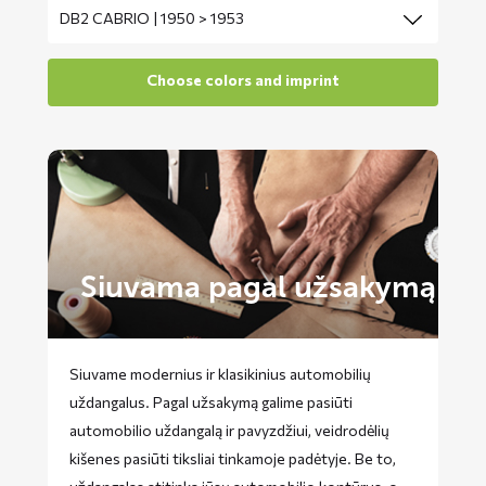
Siuvama pagal užsakymą
Siuvame modernius ir klasikinius automobilių
uždangalus. Pagal užsakymą galime pasiūti
automobilio uždangalą ir pavyzdžiui, veidrodėlių
kišenes pasiūti tiksliai tinkamoje padėtyje. Be to,