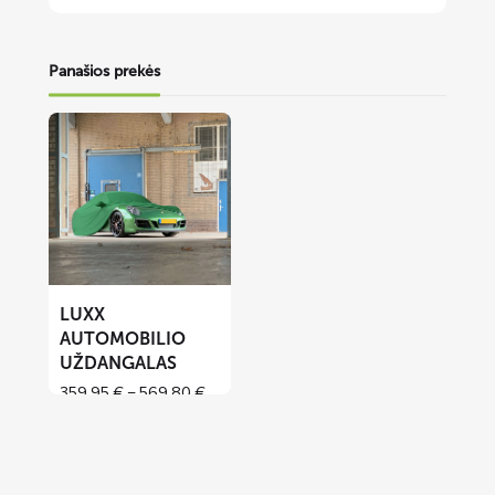
Panašios prekės
Lees
meer
over
LUXX
automobilio
uždangalas
LUXX
AUTOMOBILIO
UŽDANGALAS
Price
359,95
€
–
569,80
€
range:
359,95 €
through
569,80 €