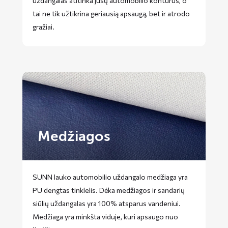
uždangalas atitinka jūsų automobilio kontūrus, o
tai ne tik užtikrina geriausią apsaugą, bet ir atrodo
gražiai.
Medžiagos
SUNN lauko automobilio uždangalo medžiaga yra
PU dengtas tinklelis. Dėka medžiagos ir sandarių
siūlių uždangalas yra 100% atsparus vandeniui.
Medžiaga yra minkšta viduje, kuri apsaugo nuo