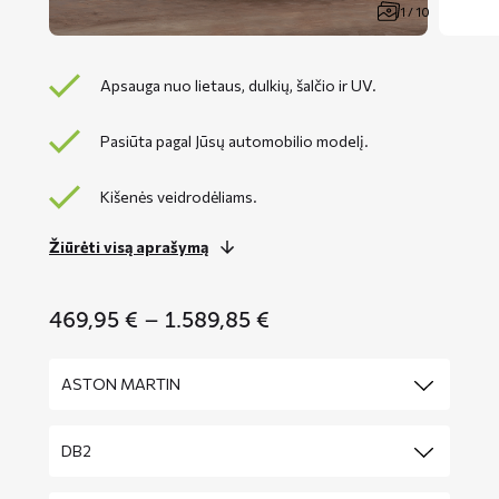
1 / 10
Apsauga nuo lietaus, dulkių, šalčio ir UV.
Pasiūta pagal Jūsų automobilio modelį.
Kišenės veidrodėliams.
Žiūrėti visą aprašymą
Price
469,95
€
–
1.589,85
€
range:
469,95 €
through
1.589,85 €