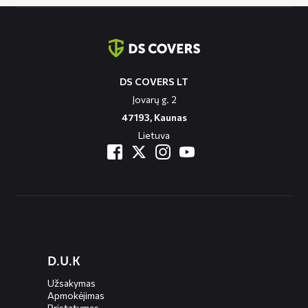
Contact
informatie
DS COVERS LT
Jovarų g. 2
47193, Kaunas
Lietuva
Diensten
D.U.K
menus
Užsakymas
Apmokėjimas
Pristatymas