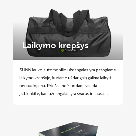
Laikymo krepšys
SUNN lauko automobilio uždangalas yra patogiame
laikymo krepšyje, kuriame uždangalą galima laikyti
nenaudojamą. Prieš sandėliuodami visada
įsitikinkite, kad uždangalas yra švarus ir sausas.