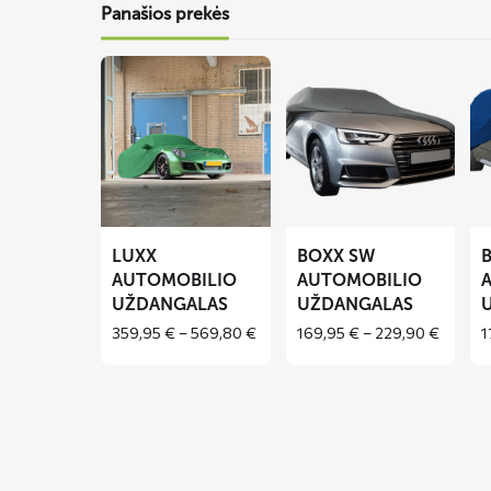
Panašios prekės
Lees
Lees
Le
meer
meer
me
over
over
ov
LUXX
BOXX
B
automobilio
SW
S
uždangalas
automobilio
au
uždangalas
už
LUXX
BOXX SW
AUTOMOBILIO
AUTOMOBILIO
UŽDANGALAS
UŽDANGALAS
Price
Price
359,95
€
–
569,80
€
169,95
€
–
229,90
€
1
range:
range:
359,95 €
169,95
through
throug
569,80 €
229,90