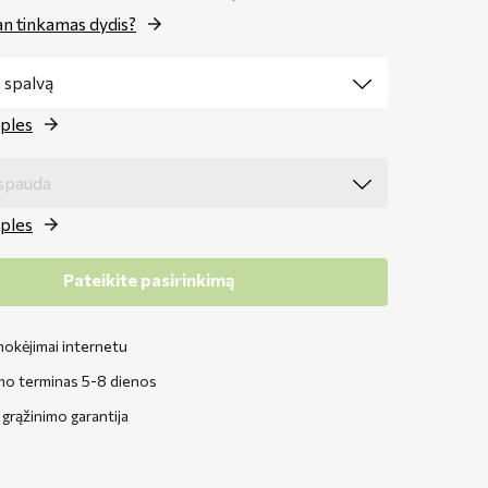
n tinkamas dydis?
ples
ples
Pateikite pasirinkimą
okėjimai internetu
mo terminas 5-8 dienos
grąžinimo garantija