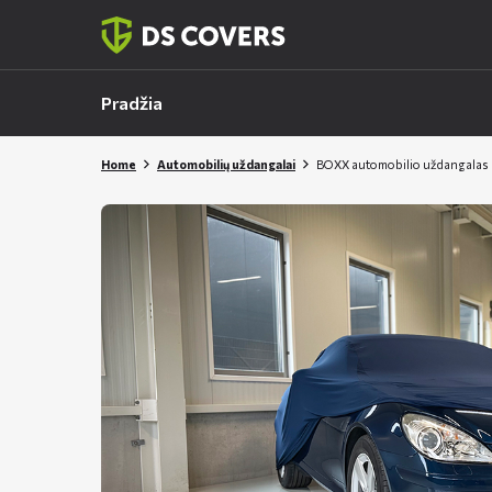
Skiplinks
Pradžia
Home
Automobilių uždangalai
BOXX automobilio uždangalas