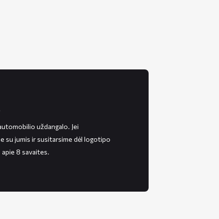
s
automobilio uždangalo. Jei
e su jumis ir susitarsime dėl logotipo
 apie 8 savaites.