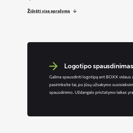
Žiūrėti visą aprašymą
Logotipo spausdinima
Galima spausdinti logotipą ant BOXX vidaus 
pasirinksite tai, po jūsų užsakymo susisieksim
spausdinimo. Uždangalo pristatymo laikas yra