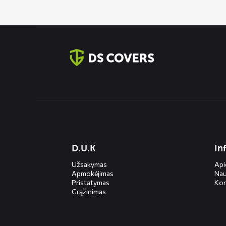
Contact
informatie
Diensten
D.U.K
In
menus
Užsakymas
Ap
Apmokėjimas
Nau
Pristatymas
Kon
Grąžinimas