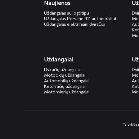
Naujienos
Už
Uždangalas su logotipu
Dvi
Uždangalas Porsche 911 automobiliui
Mot
Uždangalas elektriniam dviračiui
Aut
Ket
Mot
Uždangalai
Už
Dviračių uždangalai
Dvi
Motociklų uždangalai
Mot
Automobilių uždangalai
Aut
Keturračių uždangalai
Ket
Motorolerių uždangalai
Mot
Taisyklės 