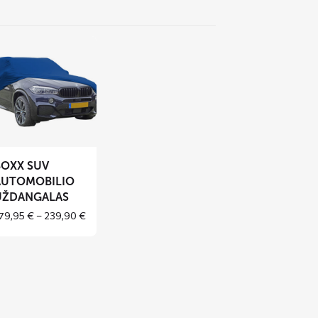
es
er
er
OXX
UV
tomobilio
dangalas
BOXX SUV
AUTOMOBILIO
UŽDANGALAS
Price
79,95
€
–
239,90
€
range:
 €
179,95 €
h
through
 €
239,90 €