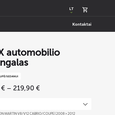
LT
Kontaktai
 automobilio
ngalas
UPĖ/SEDANUI
Price
5
€
–
219,90
€
range:
159,95 €
through
219,90 €
ON MARTIN V8/V12 CABRIO/COUPE | 2008 > 2012