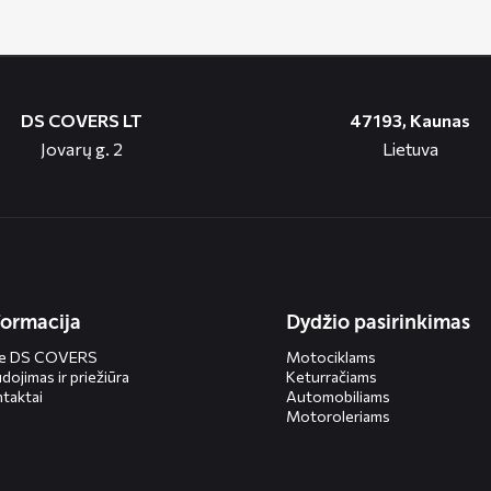
DS COVERS LT
47193, Kaunas
Jovarų g. 2
Lietuva
formacija
Dydžio pasirinkimas
ie DS COVERS
Motociklams
dojimas ir priežiūra
Keturračiams
taktai
Automobiliams
Motoroleriams