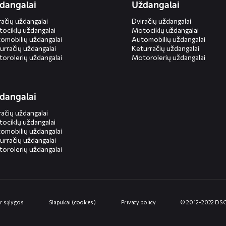
dangalai
Uždangalai
račių uždangalai
Dviračių uždangalai
ociklų uždangalai
Motociklų uždangalai
omobilių uždangalai
Automobilių uždangalai
urračių uždangalai
Keturračių uždangalai
orolerių uždangalai
Motorolerių uždangalai
dangalai
račių uždangalai
ociklų uždangalai
omobilių uždangalai
urračių uždangalai
orolerių uždangalai
ir sąlygos
Slapukai (cookies)
Privacy policy
© 2012-2022 DS 