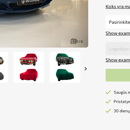
Koks yra ma
Show exam
1 / 6
Show exam
Saugūs m
Pristaty
30 dienų 