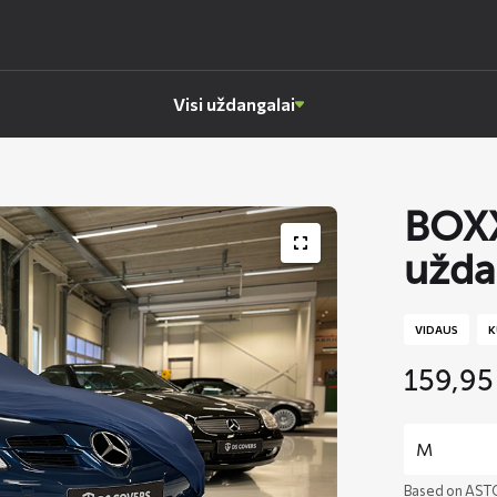
Visi uždangalai
BOXX
užda
VIDAUS
K
159,9
Based on AST