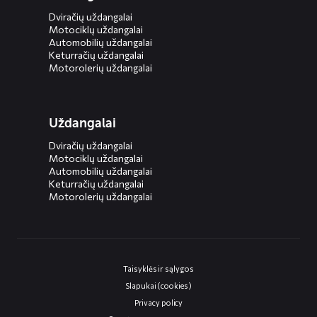
Dviračių uždangalai
Motociklų uždangalai
Automobilių uždangalai
Keturračių uždangalai
Motorolerių uždangalai
Uždangalai
Dviračių uždangalai
Motociklų uždangalai
Automobilių uždangalai
Keturračių uždangalai
Motorolerių uždangalai
Taisyklės ir sąlygos
Slapukai (cookies)
Privacy policy