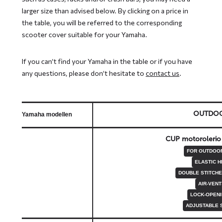
larger size than advised below. By clicking on a price in
the table, you will be referred to the corresponding
scooter cover suitable for your Yamaha.
If you can’t find your Yamaha in the table or if you have
any questions, please don’t hesitate to
contact us
.
OUTDO
Yamaha modellen
CUP motorolerio
FOR OUTDOO
ELASTIC 
DOUBLE STITCH
AIR-VENT
LOCK-OPEN
ADJUSTABLE 