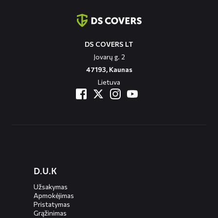
informatie
DS COVERS LT
Jovarų g. 2
47193, Kaunas
Lietuva
Diensten
D.U.K
menus
Užsakymas
Apmokėjimas
Pristatymas
Grąžinimas