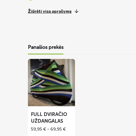
Žiūrėti visą aprašymą
Panašios prekės
Lees
meer
over
FULL
dviračio
uždangalas
FULL DVIRAČIO
UŽDANGALAS
Price
59,95
€
–
69,95
€
range: