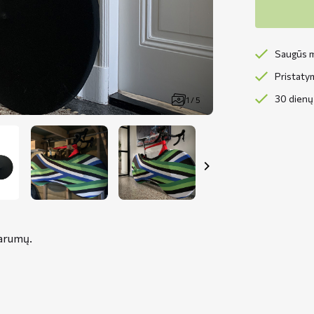
Saugūs m
Pristaty
30 dienų 
1 / 5
varumų.