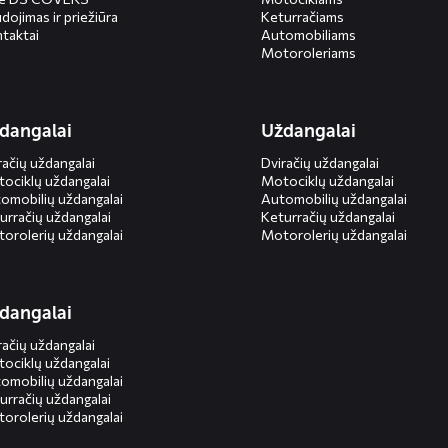
dojimas ir priežiūra
Keturračiams
taktai
Automobiliams
Motoroleriams
dangalai
Uždangalai
račių uždangalai
Dviračių uždangalai
ociklų uždangalai
Motociklų uždangalai
omobilių uždangalai
Automobilių uždangalai
urračių uždangalai
Keturračių uždangalai
orolerių uždangalai
Motorolerių uždangalai
dangalai
račių uždangalai
ociklų uždangalai
omobilių uždangalai
urračių uždangalai
orolerių uždangalai