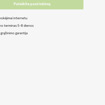
Pateikite pasirinkimą
okėjimai internetu
mo terminas 5-8 dienos
grąžinimo garantija