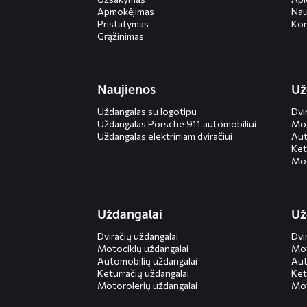
Apmokėjimas
Nau
Pristatymas
Kon
Grąžinimas
Naujienos
Už
Uždangalas su logotipu
Dvi
Uždangalas Porsche 911 automobiliui
Mot
Uždangalas elektriniam dviračiui
Aut
Ket
Mot
Uždangalai
Už
Dviračių uždangalai
Dvi
Motociklų uždangalai
Mot
Automobilių uždangalai
Aut
Keturračių uždangalai
Ket
Motorolerių uždangalai
Mot