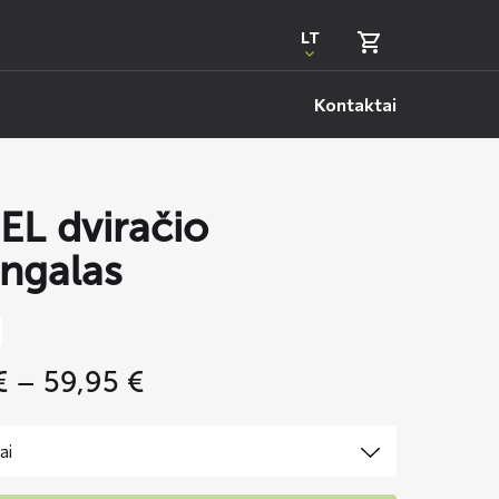
LT
Kontaktai
L dviračio
ngalas
Price
€
–
59,95
€
range:
49,95 €
through
59,95 €