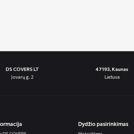
DS COVERS LT
47193, Kaunas
Jovarų g. 2
Lietuva
formacija
Dydžio pasirinkimas
ie DS COVERS
Motociklams