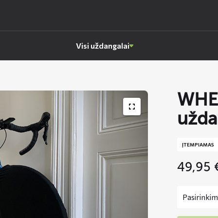
Visi uždangalai
WHEE
užda
ĮTEMPIAMAS
49,95