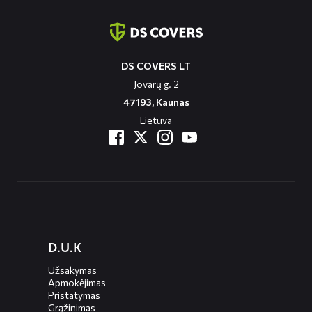
informatie
DS COVERS LT
Jovarų g. 2
47193, Kaunas
Lietuva
Diensten
D.U.K
menus
Užsakymas
Apmokėjimas
Pristatymas
Grąžinimas