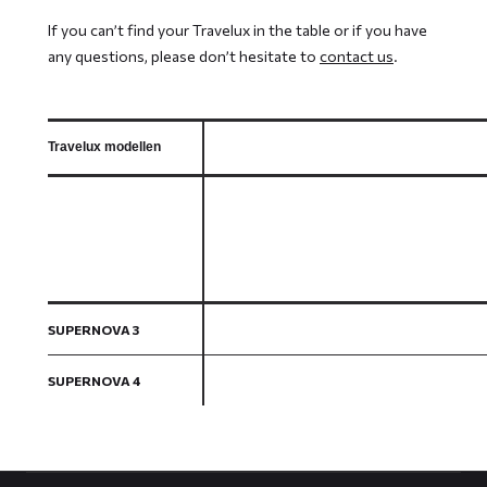
If you can’t find your Travelux in the table or if you have
any questions, please don’t hesitate to
contact us
.
Travelux modellen
SUPERNOVA 3
SUPERNOVA 4
Contact