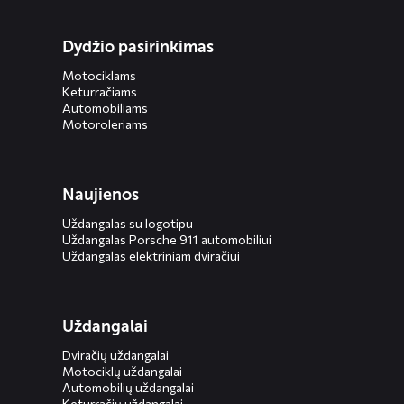
Dydžio pasirinkimas
Motociklams
Keturračiams
Automobiliams
Motoroleriams
Naujienos
Uždangalas su logotipu
Uždangalas Porsche 911 automobiliui
Uždangalas elektriniam dviračiui
Uždangalai
Dviračių uždangalai
Motociklų uždangalai
Automobilių uždangalai
Keturračių uždangalai