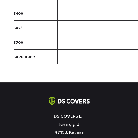
S400
S425
S700
SAPPHIRE 2
Contact
informatie
DS COVERS LT
Jovarų g. 2
47193, Kaunas