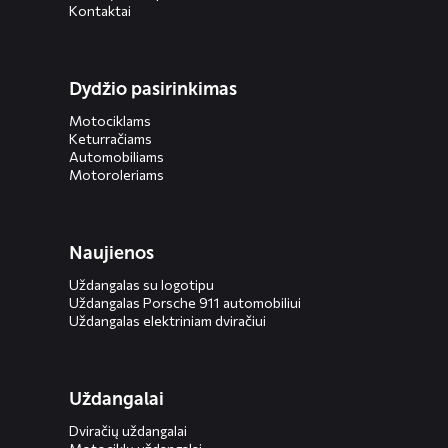
Kontaktai
Dydžio pasirinkimas
Motociklams
Keturračiams
Automobiliams
Motoroleriams
Naujienos
Uždangalas su logotipu
Uždangalas Porsche 911 automobiliui
Uždangalas elektriniam dviračiui
Uždangalai
Dviračių uždangalai