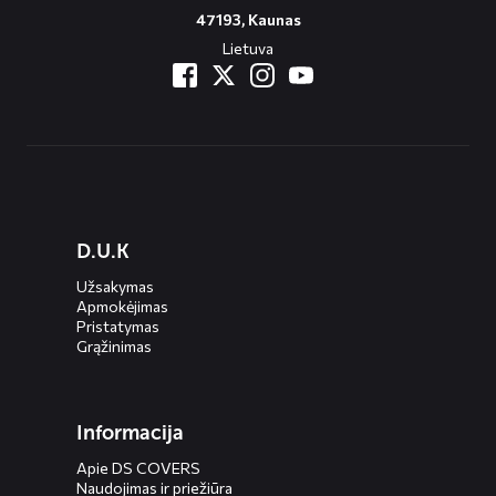
47193, Kaunas
Lietuva
Diensten
D.U.K
menus
Užsakymas
Apmokėjimas
Pristatymas
Grąžinimas
Informacija
Apie DS COVERS
Naudojimas ir priežiūra