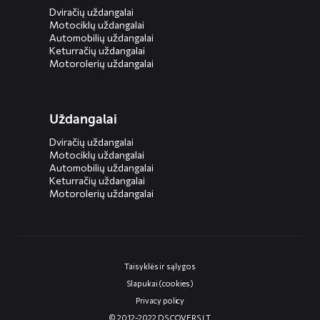
Dviračių uždangalai
Motociklų uždangalai
Automobilių uždangalai
Keturračių uždangalai
Motorolerių uždangalai
Uždangalai
Dviračių uždangalai
Motociklų uždangalai
Automobilių uždangalai
Keturračių uždangalai
Motorolerių uždangalai
Taisyklės ir sąlygos
Slapukai (cookies)
Privacy policy
© 2012-2022 DS COVERS LT