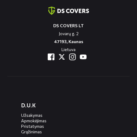
informatie
DS COVERS LT
Jovarų g. 2
47193, Kaunas
Lietuva
Diensten
D.U.K
menus
Užsakymas
Apmokėjimas
Pristatymas
Grąžinimas