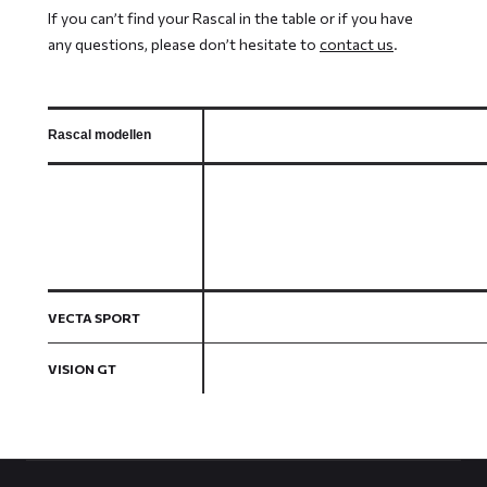
If you can’t find your Rascal in the table or if you have
any questions, please don’t hesitate to
contact us
.
Rascal modellen
VECTA SPORT
VISION GT
Contact