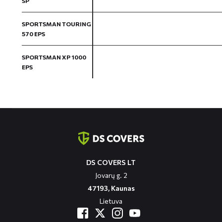
SP
SPORTSMAN TOURING
570 EPS
SPORTSMAN XP 1000
EPS
Contact
informatie
DS COVERS LT
Jovarų g. 2
47193, Kaunas
Lietuva