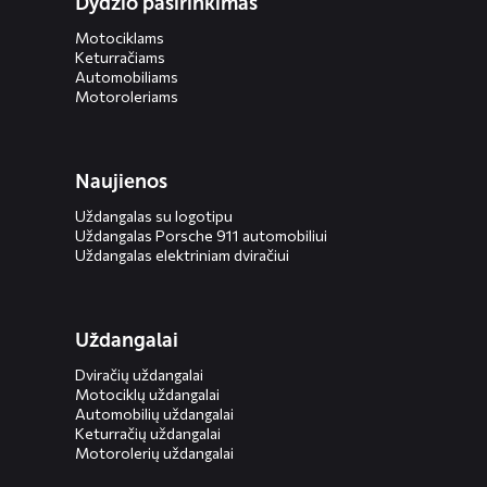
Dydžio pasirinkimas
Motociklams
Keturračiams
Automobiliams
Motoroleriams
Naujienos
Uždangalas su logotipu
Uždangalas Porsche 911 automobiliui
Uždangalas elektriniam dviračiui
Uždangalai
Dviračių uždangalai
Motociklų uždangalai
Automobilių uždangalai
Keturračių uždangalai
Motorolerių uždangalai