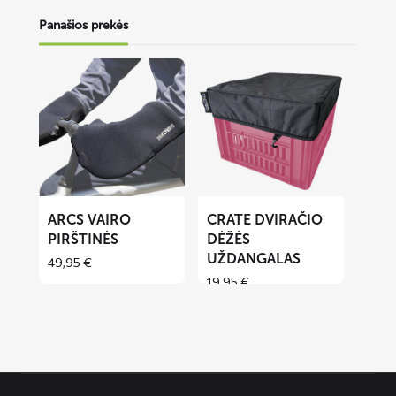
Panašios prekės
Lees
Lees
meer
meer
over
over
ARCS
CRATE
vairo
dviračio
pirštinės
dėžės
uždangalas
ARCS VAIRO
CRATE DVIRAČIO
PIRŠTINĖS
DĖŽĖS
UŽDANGALAS
49,95
€
19,95
€
Contact