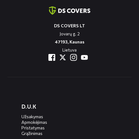
informatie
DS COVERS LT
Jovarų g. 2
47193, Kaunas
Lietuva
Diensten
D.U.K
menus
Užsakymas
Apmokėjimas
Pristatymas
Grąžinimas