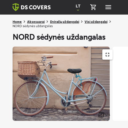
Skiplinks
LT
Home
Aksesuarai
Dviračių uždangalai
Visi uždangalai
NORD sėdynės uždangalas
NORD sėdynės uždangalas
1 / 4