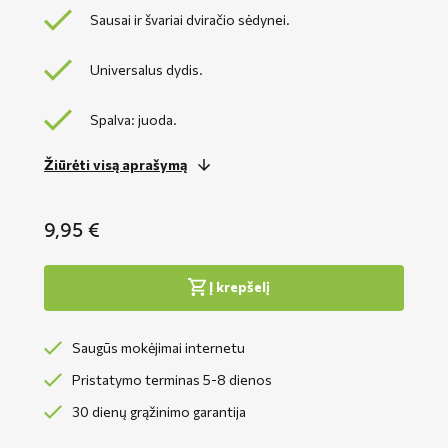
Sausai ir švariai dviračio sėdynei.
Universalus dydis.
Spalva: juoda.
Žiūrėti visą aprašymą
9,95
€
Į krepšelį
Saugūs mokėjimai internetu
Pristatymo terminas 5-8 dienos
30 dienų grąžinimo garantija