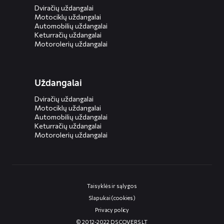
Dviračių uždangalai
Motociklų uždangalai
Automobilių uždangalai
Keturračių uždangalai
Motorolerių uždangalai
Uždangalai
Dviračių uždangalai
Motociklų uždangalai
Automobilių uždangalai
Keturračių uždangalai
Motorolerių uždangalai
Taisyklės ir sąlygos
Slapukai (cookies)
Privacy policy
© 2012-2022 DS COVERS LT