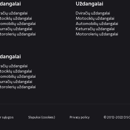
dangalai
Uždangalai
račių uždangalai
Dviračių uždangalai
ociklų uždangalai
Motociklų uždangalai
omobilių uždangalai
Automobilių uždangalai
urračių uždangalai
Keturračių uždangalai
orolerių uždangalai
Motorolerių uždangalai
dangalai
račių uždangalai
ociklų uždangalai
omobilių uždangalai
urračių uždangalai
orolerių uždangalai
ir sąlygos
Slapukai (cookies)
Privacy policy
© 2012-2022 DS 