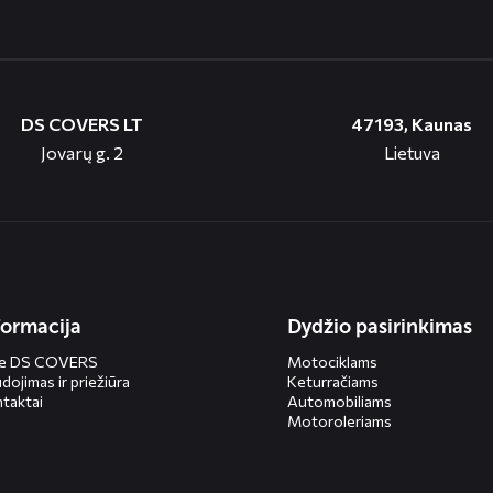
DS COVERS LT
47193, Kaunas
Jovarų g. 2
Lietuva
formacija
Dydžio pasirinkimas
ie DS COVERS
Motociklams
dojimas ir priežiūra
Keturračiams
taktai
Automobiliams
Motoroleriams