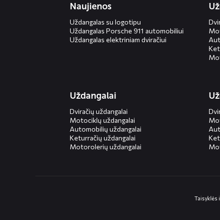
Naujienos
Už
Uždangalas su logotipu
Dvi
Uždangalas Porsche 911 automobiliui
Mot
Uždangalas elektriniam dviračiui
Aut
Ket
Mot
Uždangalai
Už
Dviračių uždangalai
Dvi
Motociklų uždangalai
Mot
Automobilių uždangalai
Aut
Keturračių uždangalai
Ket
Motorolerių uždangalai
Mot
Taisyklės 