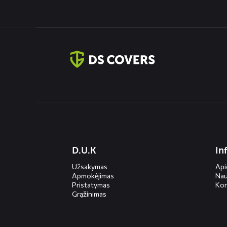
Contact
informatie
Diensten
D.U.K
In
menus
Užsakymas
Ap
Apmokėjimas
Nau
Pristatymas
Kon
Grąžinimas