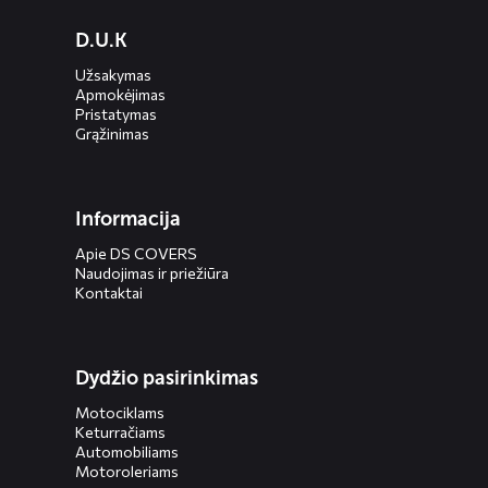
Diensten
D.U.K
menus
Užsakymas
Apmokėjimas
Pristatymas
Grąžinimas
Informacija
Apie DS COVERS
Naudojimas ir priežiūra
Kontaktai
Dydžio pasirinkimas
Motociklams
Keturračiams
Automobiliams
Motoroleriams