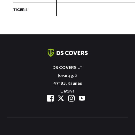
TIGER 4
Contact
informatie
DS COVERS LT
Jovarų g. 2
47193, Kaunas
Lietuva