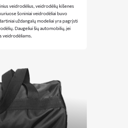
inius veidrodėlius, veidrodėlių kišenes
uriuose šoniniai veidrodėliai buvo
dartiniai uždangalų modeliai yra pagrįsti
dėlių. Daugeliui šių automobilių, jei
s veidrodėliams.