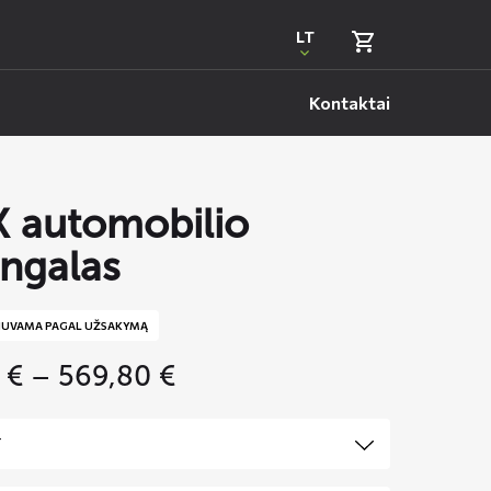
LT
Kontaktai
 automobilio
ngalas
IUVAMA PAGAL UŽSAKYMĄ
Price
5
€
–
569,80
€
range:
359,95 €
through
569,80 €