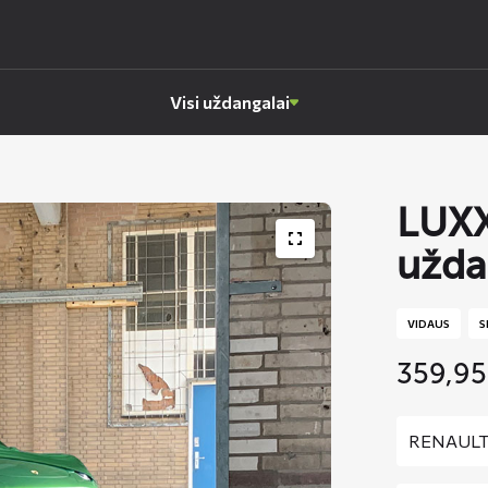
Visi uždangalai
LUXX
užda
VIDAUS
S
359,9