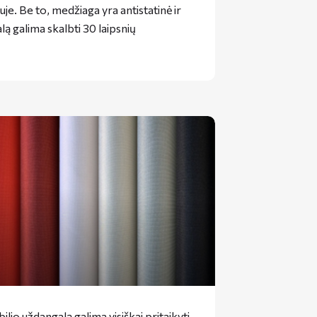
duje. Be to, medžiaga yra antistatinė ir
ą galima skalbti 30 laipsnių
ilio uždangalą galima visiškai pritaikyti