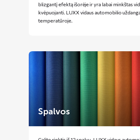
blizgantį efektą išorėje ir yra labai minkštas vi
kvėpuojanti. LUXX vidaus automobilio uždangal
temperatūroje.
Spalvos
Galite rinktis iš 12 spalvų. LUXX vidaus automob