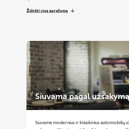
Žiūrėti visą aprašymą
Siuvama pagal užsakym
Siuvame modernius ir klasikinius automobilių 