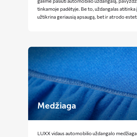
galime pasiūti automobilio uždangalą, pavyzdžiui
tinkamoje padėtyje. Be to, uždangalas atitinka 
užtikrina geriausią apsaugą, bet ir atrodo esteti
Medžiaga
LUXX vidaus automobilio uždangalo medžiaga yra