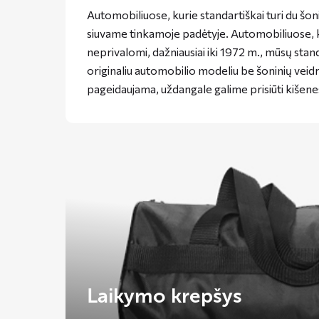
Automobiliuose, kurie standartiškai turi du šon
siuvame tinkamoje padėtyje. Automobiliuose, k
neprivalomi, dažniausiai iki 1972 m., mūsų stan
originaliu automobilio modeliu be šoninių veidro
pageidaujama, uždangale galime prisiūti kišene
Laikymo krepšys