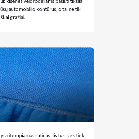
: kišenes veidrodėliams pasiūti tiksliai
jūsų automobilio kontūrus, o tai ne tik
škai gražiai.
 įtempiamas satinas. Jis turi šiek tiek