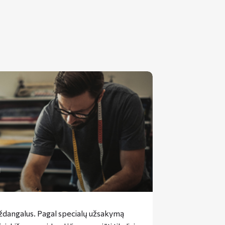
ą
uždangalus. Pagal specialų užsakymą