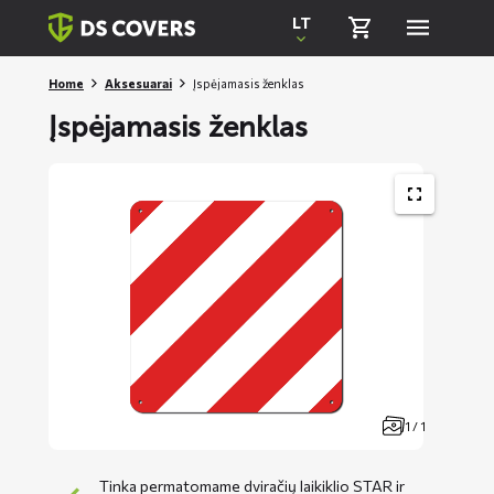
Skiplinks
LT
Home
Aksesuarai
Įspėjamasis ženklas
Įspėjamasis ženklas
1 / 1
Tinka permatomame dviračių laikiklio STAR ir