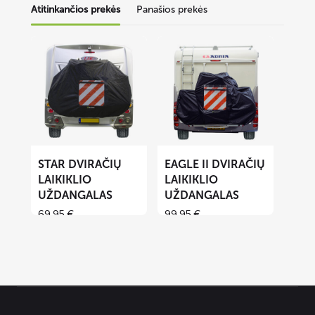
Atitinkančios prekės
Panašios prekės
Lees
Lees
meer
meer
over
over
STAR
EAGLE
dviračių
II
laikiklio
dviračių
uždangalas
laikiklio
uždangalas
STAR DVIRAČIŲ
EAGLE II DVIRAČIŲ
LAIKIKLIO
LAIKIKLIO
UŽDANGALAS
UŽDANGALAS
69,95
€
99,95
€
Contact
informatie