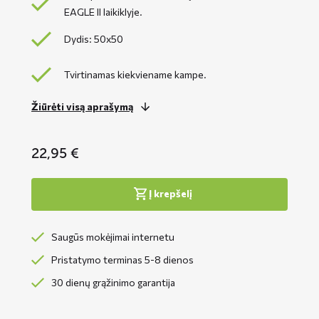
EAGLE II laikiklyje.
Dydis: 50x50
Tvirtinamas kiekviename kampe.
Žiūrėti visą aprašymą
22,95
€
Į krepšelį
Saugūs mokėjimai internetu
Pristatymo terminas 5-8 dienos
30 dienų grąžinimo garantija