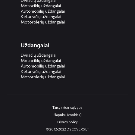
Dviračių uždangalai
Motociklų uždangalai
Automobilių uždangalai
Keturračių uždangalai
Motorolerių uždangalai
Uždangalai
Dviračių uždangalai
Motociklų uždangalai
Automobilių uždangalai
Keturračių uždangalai
Motorolerių uždangalai
Taisyklės ir sąlygos
Slapukai (cookies)
Privacy policy
© 2012-2022 DS COVERS LT