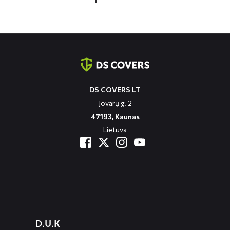
Contact
informatie
DS COVERS LT
Jovarų g. 2
47193, Kaunas
Lietuva
Diensten
D.U.K
menus