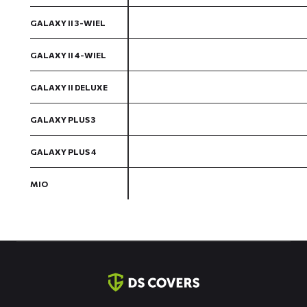
GALAXY II 3-WIEL
GALAXY II 4-WIEL
GALAXY II DELUXE
GALAXY PLUS 3
GALAXY PLUS 4
MIO
Contact
informatie