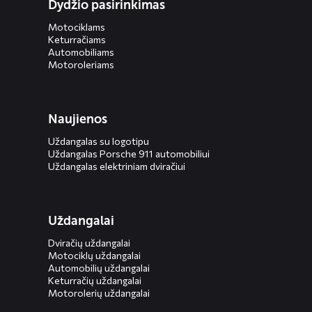
Dydžio pasirinkimas
Motociklams
Keturračiams
Automobiliams
Motoroleriams
Naujienos
Uždangalas su logotipu
Uždangalas Porsche 911 automobiliui
Uždangalas elektriniam dviračiui
Uždangalai
Dviračių uždangalai
Motociklų uždangalai
Automobilių uždangalai
Keturračių uždangalai
Motorolerių uždangalai