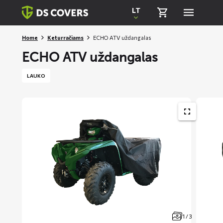
Skiplinks
LT
Home
Keturračiams
ECHO ATV uždangalas
ECHO ATV uždangalas
LAUKO
1 / 3