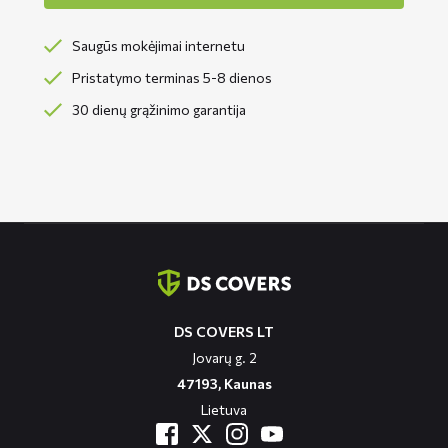
Saugūs mokėjimai internetu
Pristatymo terminas 5-8 dienos
30 dienų grąžinimo garantija
Contact
informatie
DS COVERS LT
Jovarų g. 2
47193, Kaunas
Lietuva