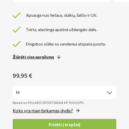
Apsauga nuo lietaus, dulkių, šalčio ir UV.
Tvirta, elastinga apatinė uždangalo dalis.
Dvigubos siūlės su vandeniui atsparia juosta.
Žiūrėti visą aprašymą
99,95
€
Based on POLARIS SPORTSMAN XP 1000 EPS
Koks yra man tinkamas dydis?
Pridėti į krepšelį