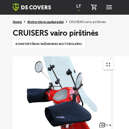
Skiplinks
LT
Home
Motorolerių apdangalai
CRUISERS vairo pirštinės
CRUISERS vairo pirštinės
KOMFORTIŠKAS VAŽIAVIMAS MOTOROLERIU
SONY
DSC
1 / 4