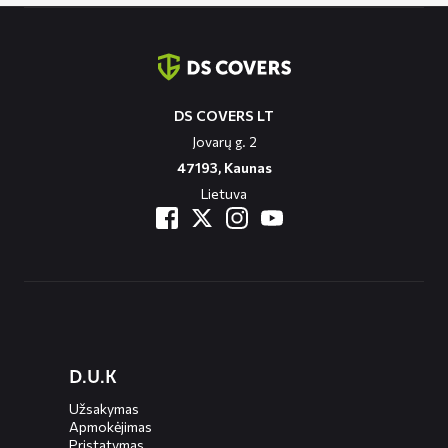
Contact
informatie
DS COVERS LT
Jovarų g. 2
47193, Kaunas
Lietuva
Diensten
D.U.K
menus
Užsakymas
Apmokėjimas
Pristatymas