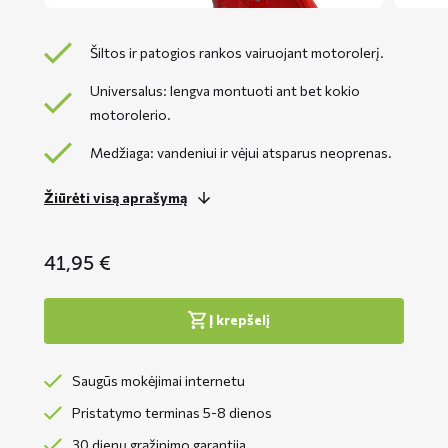
Šiltos ir patogios rankos vairuojant motorolerį.
Universalus: lengva montuoti ant bet kokio
motorolerio.
Medžiaga: vandeniui ir vėjui atsparus neoprenas.
Žiūrėti visą aprašymą
41,95
€
Į krepšelį
Saugūs mokėjimai internetu
Pristatymo terminas 5-8 dienos
30 dienų grąžinimo garantija