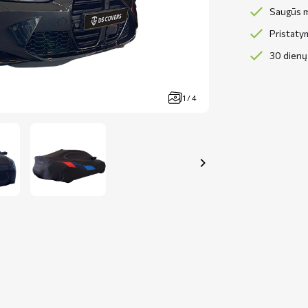
Saugūs m
Pristaty
30 dienų 
1 / 4