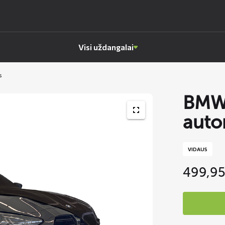
Visi uždangalai
s
BMW
auto
VIDAUS
499,9