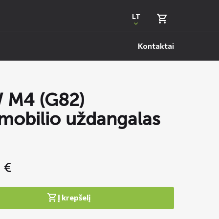
LT
Kontaktai
 M4 (G82)
mobilio uždangalas
5
€
Į krepšelį