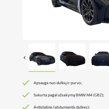
Apsauga nuo dulkių ir purvo;
Sukurta pagal užsakymą BMW M4 (G82);
Antistatinis (atstumiantis dulkes);