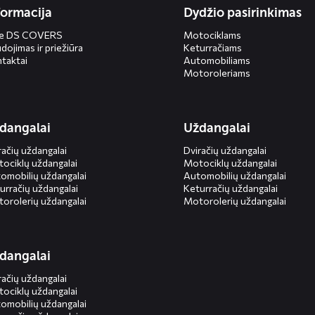
formacija
Dydžio pasirinkimas
ie DS COVERS
Motociklams
dojimas ir priežiūra
Keturračiams
taktai
Automobiliams
Motoroleriams
dangalai
Uždangalai
račių uždangalai
Dviračių uždangalai
ociklų uždangalai
Motociklų uždangalai
omobilių uždangalai
Automobilių uždangalai
urračių uždangalai
Keturračių uždangalai
orolerių uždangalai
Motorolerių uždangalai
dangalai
račių uždangalai
ociklų uždangalai
omobilių uždangalai