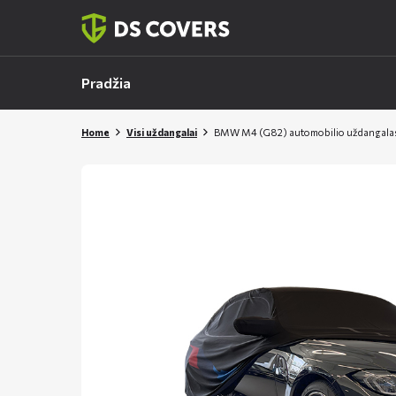
Skiplinks
Pradžia
Home
Visi uždangalai
BMW M4 (G82) automobilio uždangala