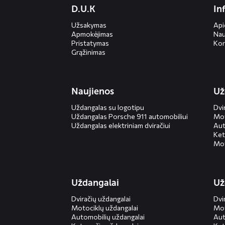
D.U.K
In
menus
Užsakymas
Ap
Apmokėjimas
Nau
Pristatymas
Kon
Grąžinimas
Naujienos
Už
Uždangalas su logotipu
Dvi
Uždangalas Porsche 911 automobiliui
Mot
Uždangalas elektriniam dviračiui
Aut
Ket
Mot
Uždangalai
Už
Dviračių uždangalai
Dvi
Motociklų uždangalai
Mot
Automobilių uždangalai
Aut