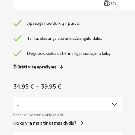
1 / 3
Apsauga nuo dulkių ir purvo.
Tvirta, elastinga apatinė uždangalo dalis.
Dvigubos siūlės užtikrina ilgą naudojimo laiką.
Žiūrėti visą aprašymą
Price
34,95
€
–
39,95
€
range:
34,95 €
through
39,95 €
Based on YAMAHA AEROX R 50
Koks yra man tinkamas dydis?