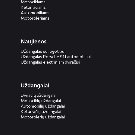
Motociklams
Keturračiams
Automobiliams
Motoroleriams
Naujienos
Uždangalas su logotipu
Uždangalas Porsche 911 automobiliui
Uždangalas elektriniam dviračiui
Uždangalai
Dviračių uždangalai
Motociklų uždangalai
Automobilių uždangalai
Keturračių uždangalai
Motorolerių uždangalai