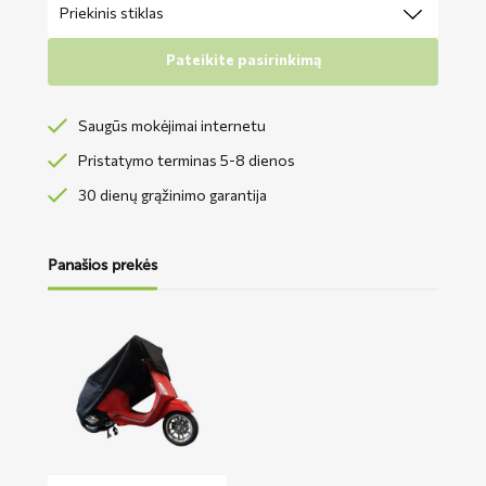
Pateikite pasirinkimą
Saugūs mokėjimai internetu
Pristatymo terminas 5-8 dienos
30 dienų grąžinimo garantija
Panašios prekės
Lees
meer
over
CUP
motorolerio
uždangalas