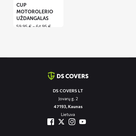
CUP
MOTOROLERIO
UŽDANGALAS
Price
59,95
€
–
64,95
€
range:
59,95 €
through
64,95 €
Contact
informatie
DS COVERS LT
Jovarų g. 2
47193, Kaunas
Lietuva