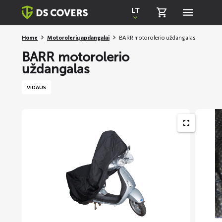
Skiplinks
LT
Home
Motorolerių apdangalai
BARR motorolerio uždangalas
BARR motorolerio
uždangalas
VIDAUS