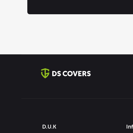
Contact
informatie
Diensten
D.U.K
In
menus