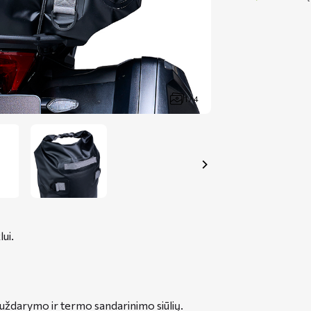
1 / 4
ui.
o uždarymo ir termo sandarinimo siūlių.