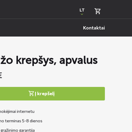
LT
Kontaktai
žo krepšys, apvalus
€
Į krepšelį
okėjimai internetu
mo terminas 5-8 dienos
grąžinimo garantija