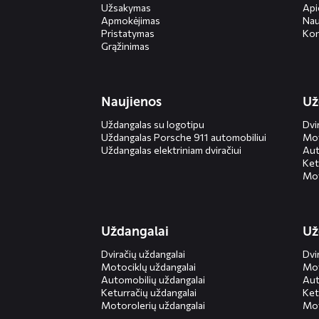
Užsakymas
Ap
Apmokėjimas
Nau
Pristatymas
Kon
Grąžinimas
Naujienos
Už
Uždangalas su logotipu
Dvi
Uždangalas Porsche 911 automobiliui
Mot
Uždangalas elektriniam dviračiui
Aut
Ket
Mot
Uždangalai
Už
Dviračių uždangalai
Dvi
Motociklų uždangalai
Mot
Automobilių uždangalai
Aut
Keturračių uždangalai
Ket
Motorolerių uždangalai
Mot