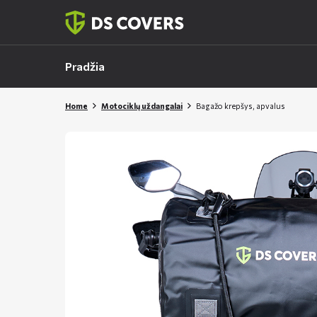
Skiplinks
Pradžia
Home
Motociklų uždangalai
Bagažo krepšys, apvalus