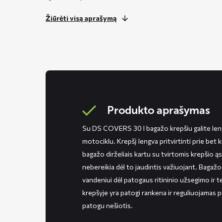
Žiūrėti visą aprašymą
Produkto aprašymas
Su DS COVERS 30 l bagažo krepšiu galite leng
motociklu. Krepšį lengva pritvirtinti prie bet
bagažo dirželiais kartu su tvirtomis krepšio ąs
nebereikia dėl to jaudintis važiuojant. Bagažo
vandeniui dėl patogaus ritininio užsegimo ir te
krepšyje yra patogi rankena ir reguliuojamas pe
patogu nešiotis.