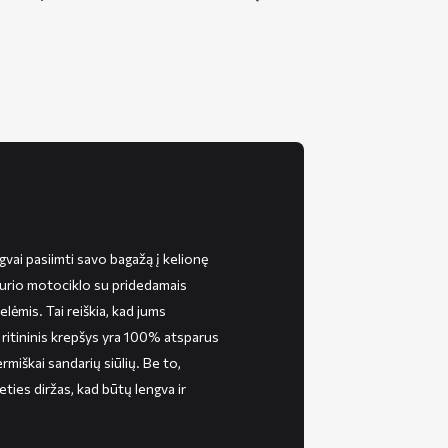
vai pasiimti savo bagažą į kelionę
 kurio motociklo su pridedamais
elėmis. Tai reiškia, kad jums
 ritininis krepšys yra 100% atsparus
rmiškai sandarių siūlių. Be to,
ties diržas, kad būtų lengva ir