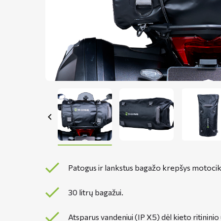
Patogus ir lankstus bagažo krepšys motocikl
30 litrų bagažui.
Atsparus vandeniui (IP X5) dėl kieto ritinini