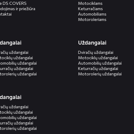
ie DS COVERS
Motociklams
dojimas ir priežiūra
Keturračiams
taktai
Automobiliams
Motoroleriams
dangalai
Uždangalai
račių uždangalai
Dviračių uždangalai
ociklų uždangalai
Motociklų uždangalai
omobilių uždangalai
Automobilių uždangalai
urračių uždangalai
Keturračių uždangalai
orolerių uždangalai
Motorolerių uždangalai
dangalai
račių uždangalai
ociklų uždangalai
omobilių uždangalai
urračių uždangalai
orolerių uždangalai