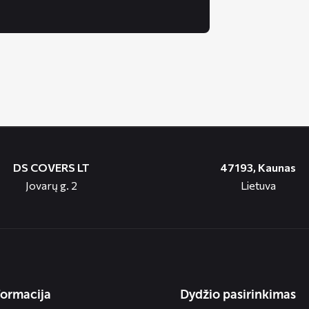
DS COVERS LT
47193, Kaunas
Jovarų g. 2
Lietuva
formacija
Dydžio pasirinkimas