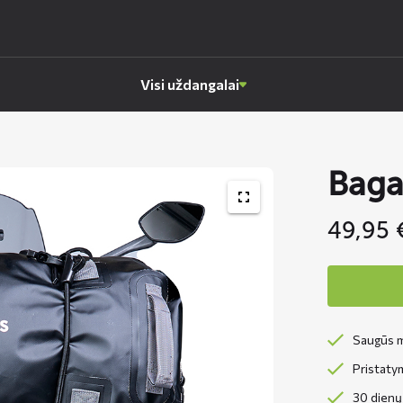
Visi uždangalai
Baga
49,95
Saugūs m
Pristaty
30 dienų 