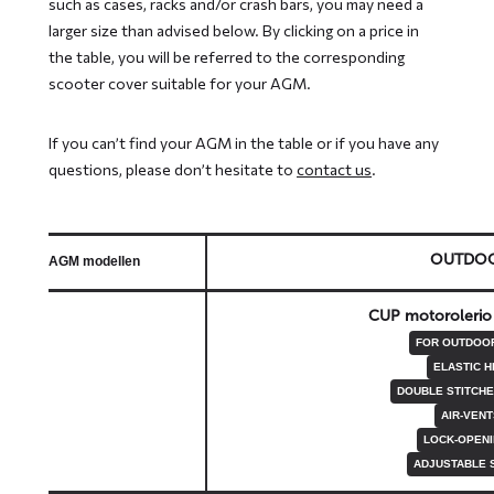
such as cases, racks and/or crash bars, you may need a
larger size than advised below. By clicking on a price in
the table, you will be referred to the corresponding
scooter cover suitable for your AGM.
If you can’t find your AGM in the table or if you have any
questions, please don’t hesitate to
contact us
.
OUTDO
AGM modellen
CUP motorolerio
FOR OUTDOO
ELASTIC 
DOUBLE STITCH
AIR-VENT
LOCK-OPEN
ADJUSTABLE 