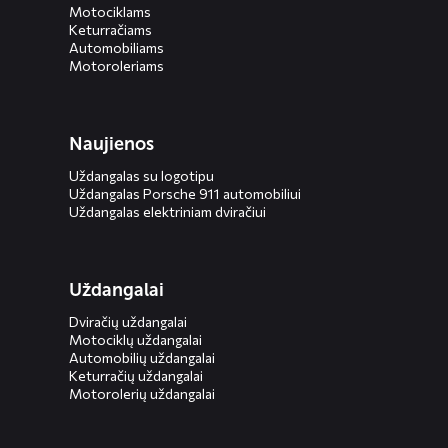
Motociklams
Keturračiams
Automobiliams
Motoroleriams
Naujienos
Uždangalas su logotipu
Uždangalas Porsche 911 automobiliui
Uždangalas elektriniam dviračiui
Uždangalai
Dviračių uždangalai
Motociklų uždangalai
Automobilių uždangalai
Keturračių uždangalai
Motorolerių uždangalai