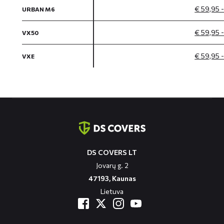
€ 59,95 
URBAN M6
€ 59,95 
VX50
€ 59,95 
VXE
Contact
informatie
DS COVERS LT
Jovarų g. 2
47193, Kaunas
Lietuva