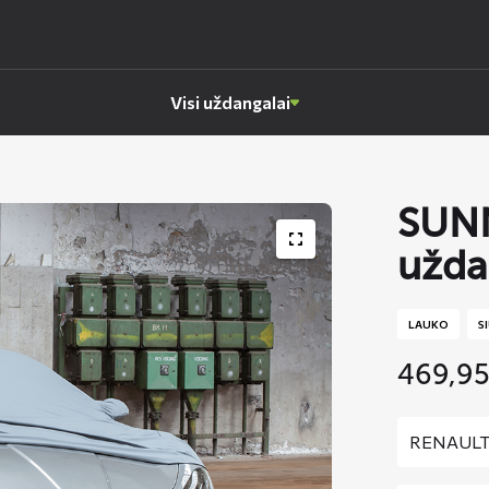
Visi uždangalai
SUNN
užda
LAUKO
S
469,9