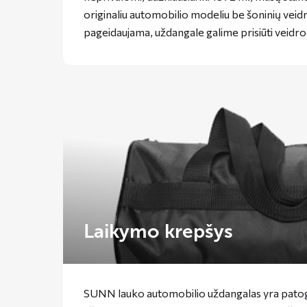
originaliu automobilio modeliu be šoninių veidro
pageidaujama, uždangale galime prisiūti veidro
Laikymo krepšys
SUNN lauko automobilio uždangalas yra pato