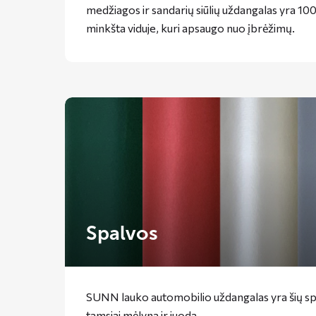
medžiagos ir sandarių siūlių uždangalas yra 1
minkšta viduje, kuri apsaugo nuo įbrėžimų.
Spalvos
SUNN lauko automobilio uždangalas yra šių spal
tamsiai mėlyna ir juoda.