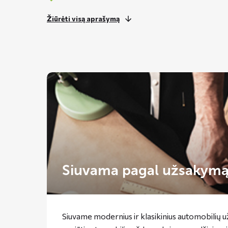
Žiūrėti visą aprašymą
Siuvama pagal užsakym
Siuvame modernius ir klasikinius automobilių 