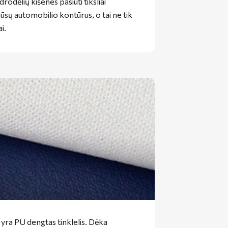
rodėlių kišenes pasiūti tiksliai
jūsų automobilio kontūrus, o tai ne tik
i.
ra PU dengtas tinklelis. Dėka