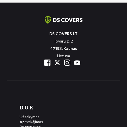
Contact
informatie
DS COVERS LT
Jovarų g. 2
47193, Kaunas
Lietuva
Diensten
D.U.K
menus
Užsakymas
Apmokėjimas
Pristatymas