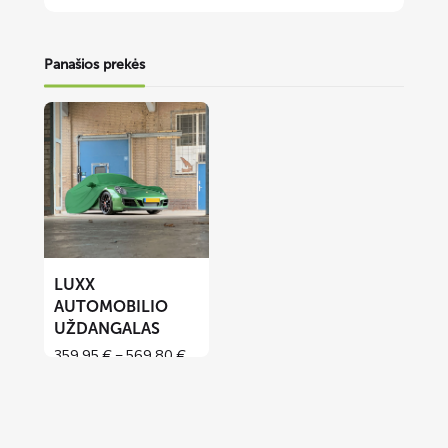
Panašios prekės
Lees
meer
over
LUXX
automobilio
uždangalas
LUXX
AUTOMOBILIO
UŽDANGALAS
Price
359,95
€
–
569,80
€
range:
359,95 €
through
569,80 €