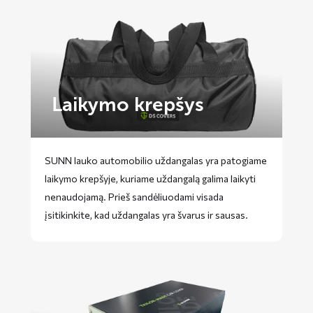
Laikymo krepšys
SUNN lauko automobilio uždangalas yra patogiame
laikymo krepšyje, kuriame uždangalą galima laikyti
nenaudojamą. Prieš sandėliuodami visada
įsitikinkite, kad uždangalas yra švarus ir sausas.