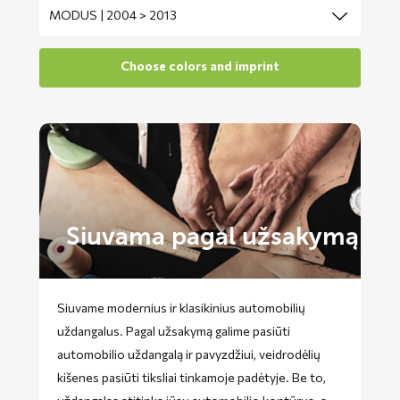
Siuvama pagal užsakymą
Siuvame modernius ir klasikinius automobilių
uždangalus. Pagal užsakymą galime pasiūti
automobilio uždangalą ir pavyzdžiui, veidrodėlių
kišenes pasiūti tiksliai tinkamoje padėtyje. Be to,