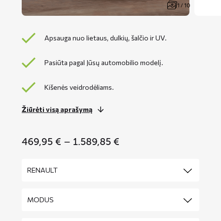
1 / 10
Apsauga nuo lietaus, dulkių, šalčio ir UV.
Pasiūta pagal Jūsų automobilio modelį.
Kišenės veidrodėliams.
Žiūrėti visą aprašymą
Price
469,95
€
–
1.589,85
€
range:
469,95 €
through
1.589,85 €