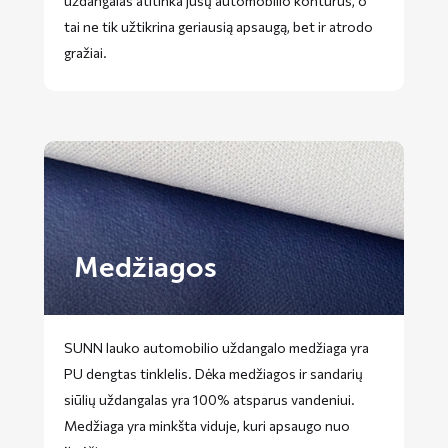
uždangalas atitinka jūsų automobilio kontūrus, o
tai ne tik užtikrina geriausią apsaugą, bet ir atrodo
gražiai.
Medžiagos
SUNN lauko automobilio uždangalo medžiaga yra
PU dengtas tinklelis. Dėka medžiagos ir sandarių
siūlių uždangalas yra 100% atsparus vandeniui.
Medžiaga yra minkšta viduje, kuri apsaugo nuo