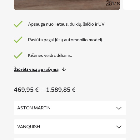
1 / 10
Apsauga nuo lietaus, dulkių, šalčio ir UV.
Pasiūta pagal Jūsų automobilio modelį.
Kišenės veidrodėliams.
Žiūrėti visą aprašymą
Price
469,95
€
–
1.589,85
€
range:
469,95 €
through
1.589,85 €