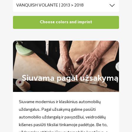
Siuvama pagal užsakymą
Siuvame modernius ir klasikinius automobilių
uždangalus. Pagal užsakymą galime pasiūti
automobilio uždangalą ir pavyzdžiui, veidrodėlių
kišenes pasiūti tiksliai tinkamoje padėtyje. Be to,