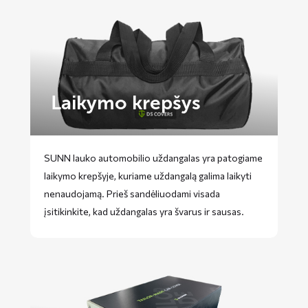
Laikymo krepšys
SUNN lauko automobilio uždangalas yra patogiame
laikymo krepšyje, kuriame uždangalą galima laikyti
nenaudojamą. Prieš sandėliuodami visada
įsitikinkite, kad uždangalas yra švarus ir sausas.