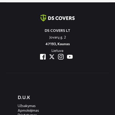
Contact
informatie
DS COVERS LT
Jovarų g. 2
47193, Kaunas
Lietuva
Diensten
D.U.K
menus
Užsakymas
Apmokėjimas
Pristatymas