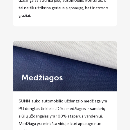
uždangalas atitinka jūsų automobilio kontūrus, o
tai ne tik užtikrina geriausią apsaugą, bet ir atrodo
gražiai.
Medžiagos
SUNN lauko automobilio uždangalo medžiaga yra
PU dengtas tinklelis. Dėka medžiagos ir sandarių
siūlių uždangalas yra 100% atsparus vandeniui.
Medžiaga yra minkšta viduje, kuri apsaugo nuo