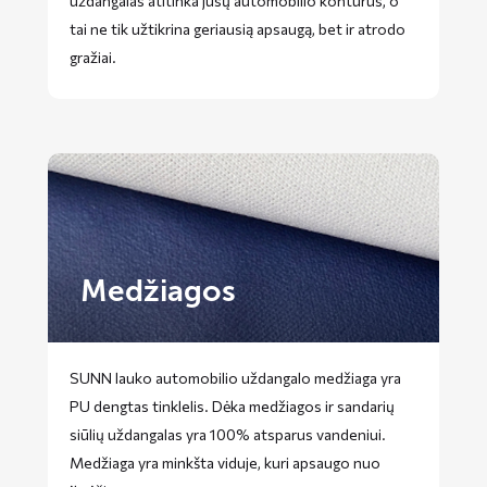
uždangalas atitinka jūsų automobilio kontūrus, o
tai ne tik užtikrina geriausią apsaugą, bet ir atrodo
gražiai.
Medžiagos
SUNN lauko automobilio uždangalo medžiaga yra
PU dengtas tinklelis. Dėka medžiagos ir sandarių
siūlių uždangalas yra 100% atsparus vandeniui.
Medžiaga yra minkšta viduje, kuri apsaugo nuo