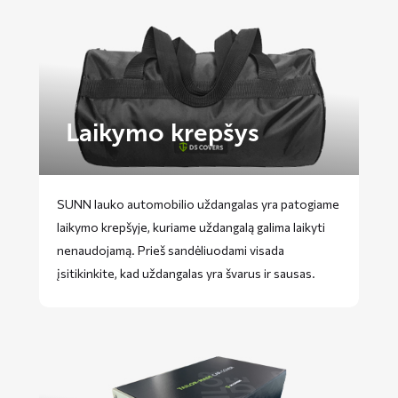
Laikymo krepšys
SUNN lauko automobilio uždangalas yra patogiame
laikymo krepšyje, kuriame uždangalą galima laikyti
nenaudojamą. Prieš sandėliuodami visada
įsitikinkite, kad uždangalas yra švarus ir sausas.