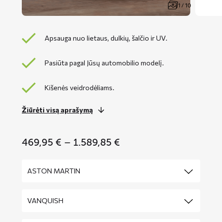
1 / 10
Apsauga nuo lietaus, dulkių, šalčio ir UV.
Pasiūta pagal Jūsų automobilio modelį.
Kišenės veidrodėliams.
Žiūrėti visą aprašymą
Price
469,95
€
–
1.589,85
€
range:
469,95 €
through
1.589,85 €