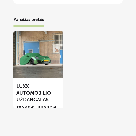
Panašios prekės
Lees
meer
over
LUXX
automobilio
uždangalas
LUXX
AUTOMOBILIO
UŽDANGALAS
Price
359,95
€
–
569,80
€
range:
359,95 €
through
569,80 €