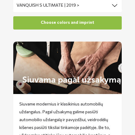
Siuvama pagal užsakymą
Siuvame modernius ir klasikinius automobilių
uždangalus. Pagal užsakymą galime pasiūti
automobilio uždangalą ir pavyzdžiui, veidrodėlių
kišenes pasiūti tiksliai tinkamoje padėtyje. Be to,