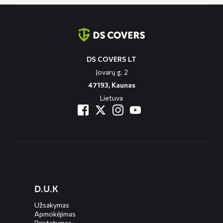
Contact
informatie
DS COVERS LT
Jovarų g. 2
47193, Kaunas
Lietuva
Diensten
D.U.K
menus
Užsakymas
Apmokėjimas
Pristatymas