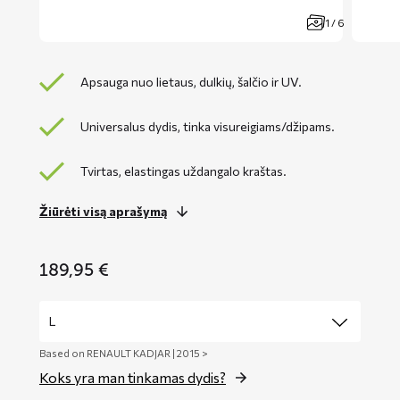
1 / 6
Apsauga nuo lietaus, dulkių, šalčio ir UV.
Universalus dydis, tinka visureigiams/džipams.
Tvirtas, elastingas uždangalo kraštas.
Žiūrėti visą aprašymą
189,95
€
Based on RENAULT KADJAR | 2015 >
Koks yra man tinkamas dydis?