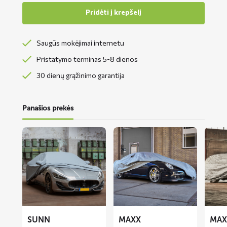
Pridėti į krepšelį
Saugūs mokėjimai internetu
Pristatymo terminas 5-8 dienos
30 dienų grąžinimo garantija
Panašios prekės
Lees
Lees
Lees
meer
meer
meer
over
over
over
SUNN
MAXX
MAXX
automobilio
automobilio
SW
uždangalas
uždangalas
automo
uždang
SUNN
MAXX
MAX