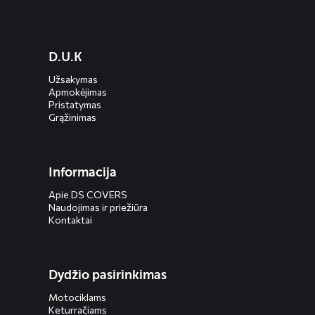
Diensten
D.U.K
menus
Užsakymas
Apmokėjimas
Pristatymas
Grąžinimas
Informacija
Apie DS COVERS
Naudojimas ir priežiūra
Kontaktai
Dydžio pasirinkimas
Motociklams
Keturračiams