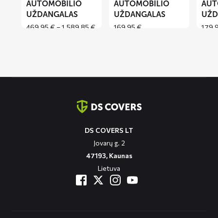
AUTOMOBILIO
AUTOMOBILIO
AUT
UŽDANGALAS
UŽDANGALAS
UŽD
Price
469,95
€
–
1.589,85
€
169,95
€
179,
range:
469,95 €
through
1.589,85 €
Contact
informatie
DS COVERS LT
Jovarų g. 2
47193, Kaunas
Lietuva