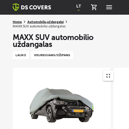
Skiplinks
LT
Home
Automobilių uždangalai
MAXX SUV automobilio uždangalas
MAXX SUV automobilio
uždangalas
LAUKO
VISUREIGIAMS/DŽIPAMS