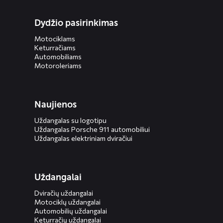
Dydžio pasirinkimas
Motociklams
Keturračiams
Automobiliams
Motoroleriams
Naujienos
Uždangalas su logotipu
Uždangalas Porsche 911 automobiliui
Uždangalas elektriniam dviračiui
Uždangalai
Dviračių uždangalai
Motociklų uždangalai
Automobilių uždangalai
Keturračių uždangalai