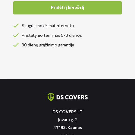
Pridėti į krepšelį
Saugūs mokėjimai internetu
Pristatymo terminas 5-8 dienos
30 dienų grąžinimo garantija
Contact
informatie
DS COVERS LT
Jovarų g. 2
47193, Kaunas