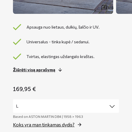
1 / 6
Apsauga nuo lietaus, dulkių, šalčio ir UV.
Universalus - tinka kupė / sedanui.
Tvirtas, elastingas uždangalo kraštas.
Žiūrėti visą aprašymą
169,95
€
Based on ASTON MARTIN DB4 | 1958 > 1963
Koks yra man tinkamas dydis?