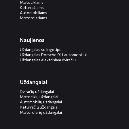
Motociklams
Keturračiams
Automobiliams
Motoroleriams
Naujienos
Uždangalas su logotipu
Uždangalas Porsche 911 automobiliui
Uždangalas elektriniam dviračiui
Uždangalai
Dviračių uždangalai
Motociklų uždangalai
Automobilių uždangalai
Keturračių uždangalai
Motorolerių uždangalai