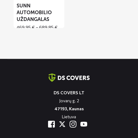
SUNN
AUTOMOBILIO
UŽDANGALAS
Price
469,95
€
–
689,85
€
range:
469,95 €
through
689,85 €
Contact
informatie
DS COVERS LT
Jovarų g. 2
47193, Kaunas
Lietuva