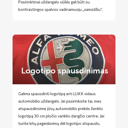
Pasirinktinai uždangalo siūlės gali būti su
kontrastingos spalvos vadinamuoju „vamzdžiu“.
Logotipo spausdinimas
Galima spausdinti logotipą ant LUXX vidaus
automobilio uždangalo. Jei pasirinksite tai, mes
atspausdinsime jūsų automobilio prekės ženklo
logotipą 30 cm pločio variklio dangčio centre. Jei
turite kitų pageidavimų dėl logotipo atspaudo,