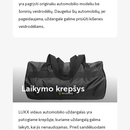
yra pagrįsti originaliu automobilio modeliu be
šoninių veidrodėlių. Daugeliui šių automobilių, jei
pageidaujama, uždangale galime prisiūti kišenes
veidrodėliams.
Laikymo krepšys
LUXX vidaus automobilio uždangalas yra
patogiame krepšyje, kuriame uždangalą galima
laikyti, kai jis nenaudojamas. Prieš sandėliuodami