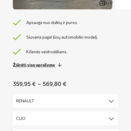
1 / 17
Apsauga nuo dulkių ir purvo.
Siuvama pagal Jūsų automobilio modelį.
Kišenės veidrodėliams.
Žiūrėti visą aprašymą
Price
359,95
€
–
569,80
€
range:
359,95 €
through
569,80 €