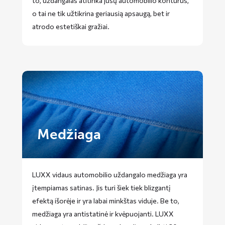
to, uždangalas atitinka jūsų automobilio kontūrus,
o tai ne tik užtikrina geriausią apsaugą, bet ir
atrodo estetiškai gražiai.
Medžiaga
LUXX vidaus automobilio uždangalo medžiaga yra
įtempiamas satinas. Jis turi šiek tiek blizgantį
efektą išorėje ir yra labai minkštas viduje. Be to,
medžiaga yra antistatinė ir kvėpuojanti. LUXX