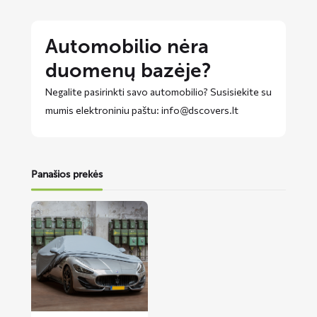
Automobilio nėra
duomenų bazėje?
Negalite pasirinkti savo automobilio? Susisiekite su
mumis elektroniniu paštu: info@dscovers.lt
Panašios prekės
Lees
meer
over
SUNN
automobilio
uždangalas