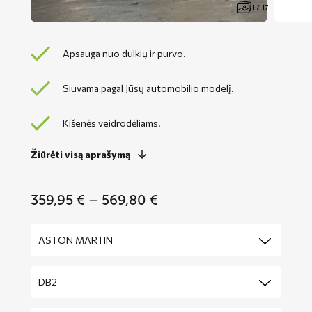
1 / 17
Apsauga nuo dulkių ir purvo.
Siuvama pagal Jūsų automobilio modelį.
Kišenės veidrodėliams.
Žiūrėti visą aprašymą
Price
359,95
€
–
569,80
€
range:
359,95 €
through
569,80 €