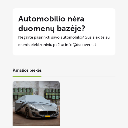
Automobilio nėra
duomenų bazėje?
Negalite pasirinkti savo automobilio? Susisiekite su
mumis elektroniniu paštu: info@dscovers.lt
Panašios prekės
Lees
meer
over
SUNN
automobilio
uždangalas