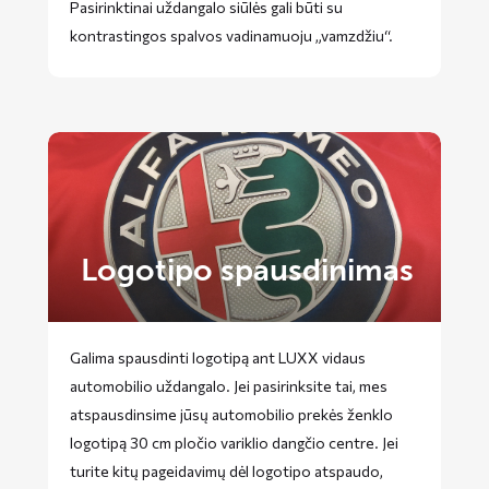
Pasirinktinai uždangalo siūlės gali būti su
kontrastingos spalvos vadinamuoju „vamzdžiu“.
Logotipo spausdinimas
Galima spausdinti logotipą ant LUXX vidaus
automobilio uždangalo. Jei pasirinksite tai, mes
atspausdinsime jūsų automobilio prekės ženklo
logotipą 30 cm pločio variklio dangčio centre. Jei
turite kitų pageidavimų dėl logotipo atspaudo,