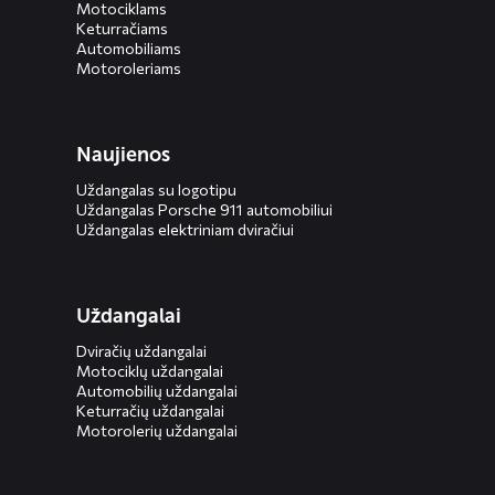
Motociklams
Keturračiams
Automobiliams
Motoroleriams
Naujienos
Uždangalas su logotipu
Uždangalas Porsche 911 automobiliui
Uždangalas elektriniam dviračiui
Uždangalai
Dviračių uždangalai
Motociklų uždangalai
Automobilių uždangalai
Keturračių uždangalai
Motorolerių uždangalai