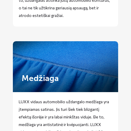
to, uždangalas atitinka jūsų automobilio kontūrus,
o tai ne tik užtikrina geriausią apsaugą, bet ir
atrodo estetiškai gražiai.
Medžiaga
LUXX vidaus automobilio uždangalo medžiaga yra
įtempiamas satinas. Jis turi šiek tiek blizgantį
efektą išorėje ir yra labai minkštas viduje. Be to,
medžiaga yra antistatinė ir kvėpuojanti. LUXX