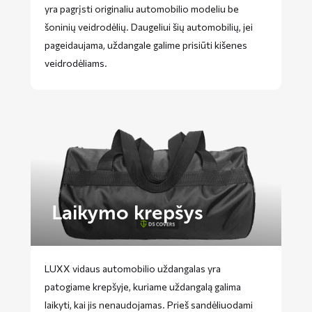
yra pagrįsti originaliu automobilio modeliu be
šoninių veidrodėlių. Daugeliui šių automobilių, jei
pageidaujama, uždangale galime prisiūti kišenes
veidrodėliams.
Laikymo krepšys
LUXX vidaus automobilio uždangalas yra
patogiame krepšyje, kuriame uždangalą galima
laikyti, kai jis nenaudojamas. Prieš sandėliuodami