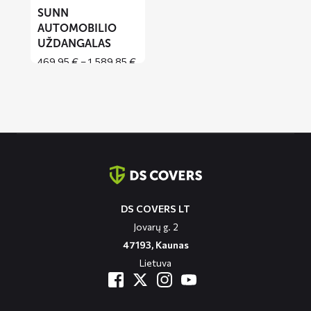
SUNN
AUTOMOBILIO
UŽDANGALAS
Price
469,95
€
–
1.589,85
€
range:
469,95 €
through
1.589,85 €
Contact
informatie
DS COVERS LT
Jovarų g. 2
47193, Kaunas
Lietuva