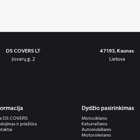
DS COVERS LT
47193, Kaunas
Jovarų g. 2
Lietuva
formacija
Dydžio pasirinkimas
ie DS COVERS
Motociklams
dojimas ir priežiūra
Keturračiams
taktai
Automobiliams
Motoroleriams