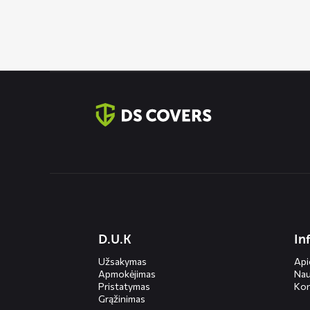
Contact
informatie
Diensten
D.U.K
In
menus
Užsakymas
Ap
Apmokėjimas
Nau
Pristatymas
Kon
Grąžinimas