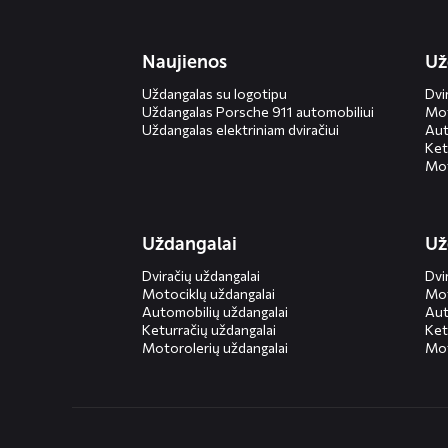
Naujienos
Už
Uždangalas su logotipu
Dvi
Uždangalas Porsche 911 automobiliui
Mot
Uždangalas elektriniam dviračiui
Aut
Ket
Mot
Uždangalai
Už
Dviračių uždangalai
Dvi
Motociklų uždangalai
Mot
Automobilių uždangalai
Aut
Keturračių uždangalai
Ket
Motorolerių uždangalai
Mot