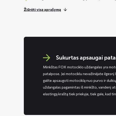
Žiūrėti visą aprašymą
Sukurtas apsaugai pata
Minkštas FOX motociklo uždangalas yra motoc
patalpose. Jei motociklu nevažinėjate ilgesnį lai
galite apsaugoti motociklą nuo purvo ir dulk
uždangalas pagamintas iš minkšto, vandenį ats
elastingą kraštą tiek priekyje, tiek gale, kad 