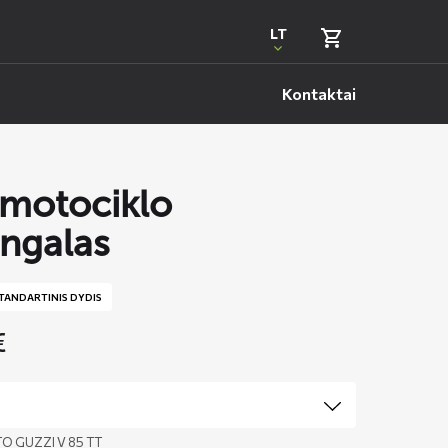
LT
Kontaktai
motociklo
ngalas
TANDARTINIS DYDIS
€
O GUZZI V 85 TT