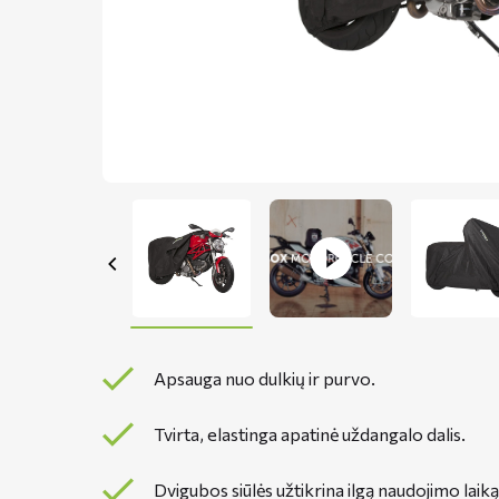
Apsauga nuo dulkių ir purvo.
Tvirta, elastinga apatinė uždangalo dalis.
Dvigubos siūlės užtikrina ilgą naudojimo laiką