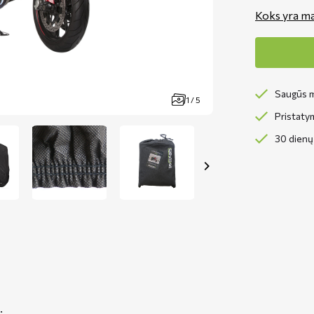
Koks yra ma
Saugūs m
1 / 5
Pristaty
30 dienų 
.