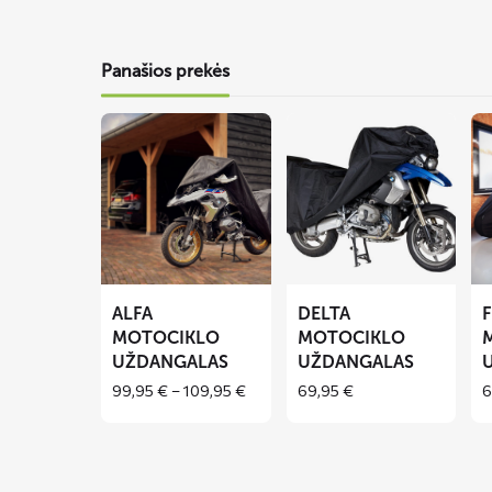
Panašios prekės
Lees
Lees
Le
meer
meer
me
over
over
ov
ALFA
DELTA
FL
motociklo
motociklo
mo
uždangalas
uždangalas
už
ALFA
DELTA
MOTOCIKLO
MOTOCIKLO
UŽDANGALAS
UŽDANGALAS
Price
99,95
€
–
109,95
€
69,95
€
6
range:
99,95 €
through
109,95 €