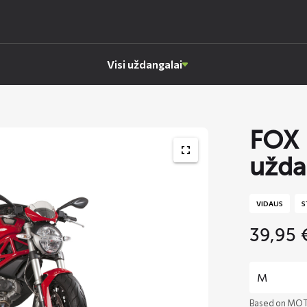
Visi uždangalai
FOX 
užda
VIDAUS
S
39,95
Based on MOT