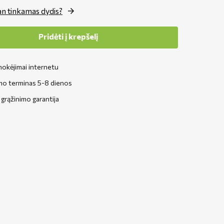
n tinkamas dydis?
Pridėti į krepšelį
okėjimai internetu
mo terminas 5-8 dienos
grąžinimo garantija