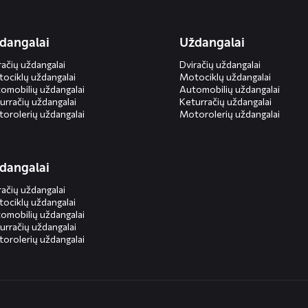
dangalai
Uždangalai
račių uždangalai
Dviračių uždangalai
ociklų uždangalai
Motociklų uždangalai
omobilių uždangalai
Automobilių uždangalai
urračių uždangalai
Keturračių uždangalai
orolerių uždangalai
Motorolerių uždangalai
dangalai
račių uždangalai
ociklų uždangalai
omobilių uždangalai
urračių uždangalai
orolerių uždangalai