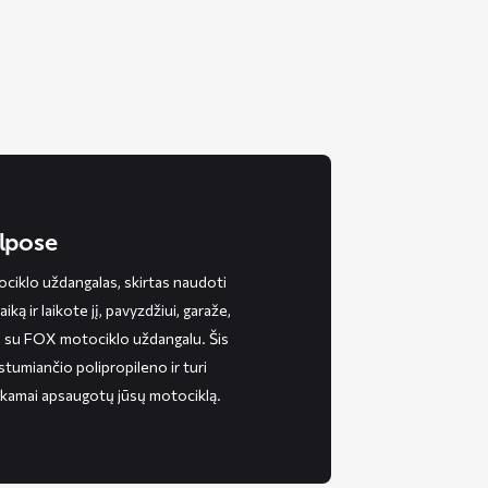
lpose
iklo uždangalas, skirtas naudoti
ką ir laikote jį, pavyzdžiui, garaže,
ių su FOX motociklo uždangalu. Šis
tumiančio polipropileno ir turi
tinkamai apsaugotų jūsų motociklą.