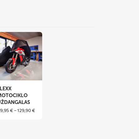
es
er
er
EXX
tociklo
dangalas
FLEXX
MOTOCIKLO
UŽDANGALAS
Price
9,95
€
–
129,90
€
range:
69,95 €
through
129,90 €