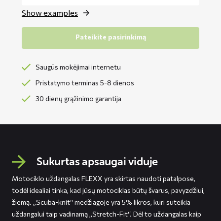
Show examples
Pateikite pasirinkimą
Saugūs mokėjimai internetu
Pristatymo terminas 5-8 dienos
30 dienų grąžinimo garantija
Sukurtas apsaugai viduje
Motociklo uždangalas FLEXX yra skirtas naudoti patalpose,
todėl idealiai tinka, kad jūsų motociklas būtų švarus, pavyzdžiui,
žiemą. „Scuba-knit“ medžiagoje yra 5% likros, kuri suteikia
uždangalui taip vadinamą „Stretch-Fit“. Dėl to uždangalas kaip