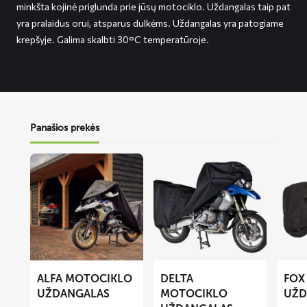
minkšta kojinė priglunda prie jūsų motociklo. Uždangalas taip pat
yra pralaidus orui, atsparus dulkėms. Uždangalas yra patogiame
krepšyje. Galima skalbti 30°C temperatūroje.
Panašios prekės
Lees
Lees
Lees
meer
meer
meer
over
over
over
ALFA
DELTA
FOX
motociklo
motociklo
motoci
uždangalas
uždangalas
uždang
ALFA MOTOCIKLO
DELTA
FOX
UŽDANGALAS
MOTOCIKLO
UŽD