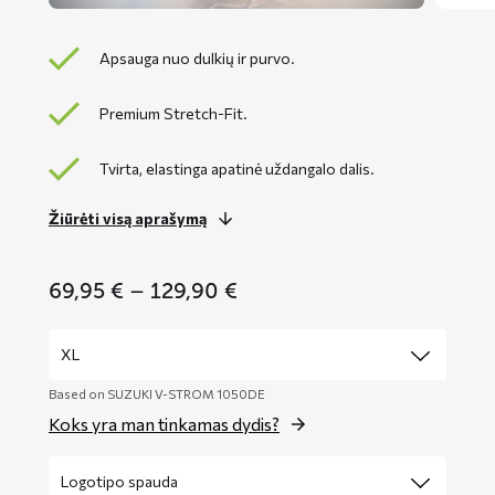
Apsauga nuo dulkių ir purvo.
Premium Stretch-Fit.
Tvirta, elastinga apatinė uždangalo dalis.
Žiūrėti visą aprašymą
Price
69,95
€
–
129,90
€
range:
69,95 €
through
129,90 €
Based on SUZUKI V-STROM 1050DE
Koks yra man tinkamas dydis?