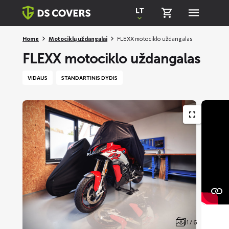
Skiplinks
LT
Home
Motociklų uždangalai
FLEXX motociklo uždangalas
FLEXX motociklo uždangalas
VIDAUS
STANDARTINIS DYDIS
1 / 6