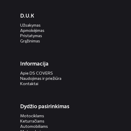
Diensten
D.U.K
menus
Užsakymas
Apmokėjimas
Pristatymas
Grąžinimas
Informacija
Apie DS COVERS
Naudojimas ir priežiūra
Kontaktai
Dydžio pasirinkimas
Motociklams
Keturračiams
Automobiliams