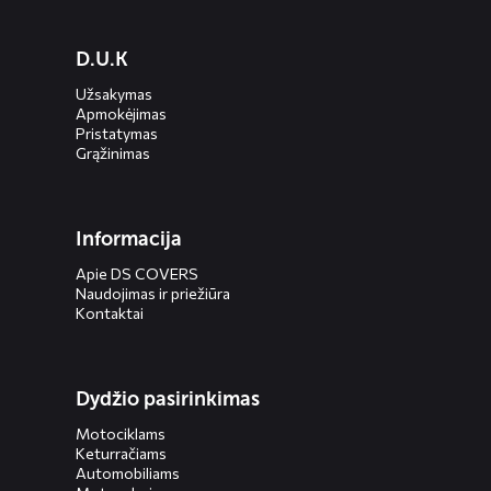
Diensten
D.U.K
menus
Užsakymas
Apmokėjimas
Pristatymas
Grąžinimas
Informacija
Apie DS COVERS
Naudojimas ir priežiūra
Kontaktai
Dydžio pasirinkimas
Motociklams
Keturračiams
Automobiliams