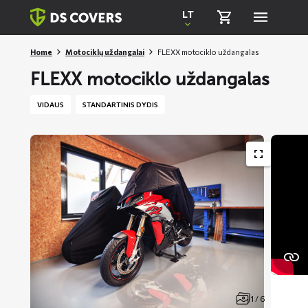
Skiplinks
LT
Home
Motociklų uždangalai
FLEXX motociklo uždangalas
FLEXX motociklo uždangalas
VIDAUS
STANDARTINIS DYDIS
1 / 6