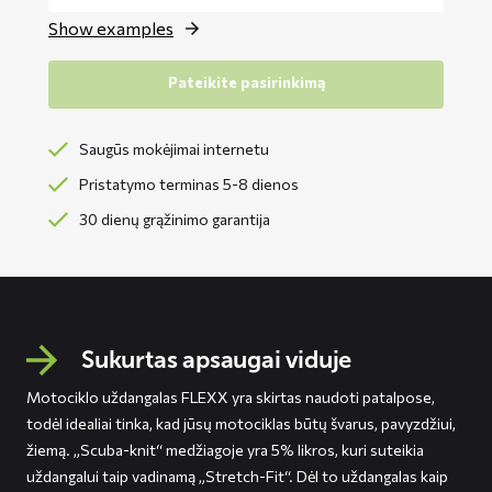
Show examples
Pateikite pasirinkimą
Saugūs mokėjimai internetu
Pristatymo terminas 5-8 dienos
30 dienų grąžinimo garantija
Sukurtas apsaugai viduje
Motociklo uždangalas FLEXX yra skirtas naudoti patalpose,
todėl idealiai tinka, kad jūsų motociklas būtų švarus, pavyzdžiui,
žiemą. „Scuba-knit“ medžiagoje yra 5% likros, kuri suteikia
uždangalui taip vadinamą „Stretch-Fit“. Dėl to uždangalas kaip