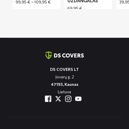
UŽDANGALAS
Price
99,95
€
–
109,95
€
39,9
range:
69,95
€
99,95 €
through
109,95 €
Contact
informatie
DS COVERS LT
Jovarų g. 2
47193, Kaunas
Lietuva