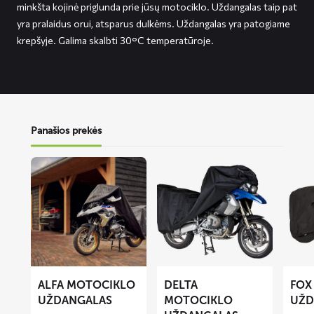
minkšta kojinė priglunda prie jūsų motociklo. Uždangalas taip pat
yra pralaidus orui, atsparus dulkėms. Uždangalas yra patogiame
krepšyje. Galima skalbti 30°C temperatūroje.
Panašios prekės
Lees
Lees
Lees
meer
meer
meer
over
over
over
ALFA
DELTA
FOX
motociklo
motociklo
motoci
uždangalas
uždangalas
uždang
ALFA MOTOCIKLO
DELTA
FOX
UŽDANGALAS
MOTOCIKLO
UŽD