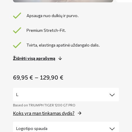
Apsauga nuo dulkių ir purvo.
Premium Stretch-Fit.
Tvirta, elastinga apatinė uždangalo dalis.
Žiūrėti visą aprašymą
Price
69,95
€
–
129,90
€
range:
69,95 €
through
129,90 €
Based on TRIUMPH TIGER 1200 GT PRO
Koks yra man tinkamas dydis?