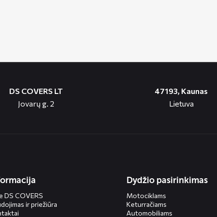
DS COVERS LT
47193, Kaunas
Jovarų g. 2
Lietuva
formacija
Dydžio pasirinkimas
ie DS COVERS
Motociklams
dojimas ir priežiūra
Keturračiams
taktai
Automobiliams