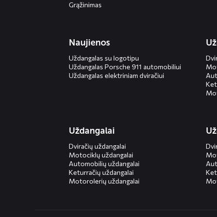
Grąžinimas
Naujienos
Už
Uždangalas su logotipu
Dvi
Uždangalas Porsche 911 automobiliui
Mot
Uždangalas elektriniam dviračiui
Aut
Ket
Mot
Uždangalai
Už
Dviračių uždangalai
Dvi
Motociklų uždangalai
Mot
Automobilių uždangalai
Aut
Keturračių uždangalai
Ket
Motorolerių uždangalai
Mot