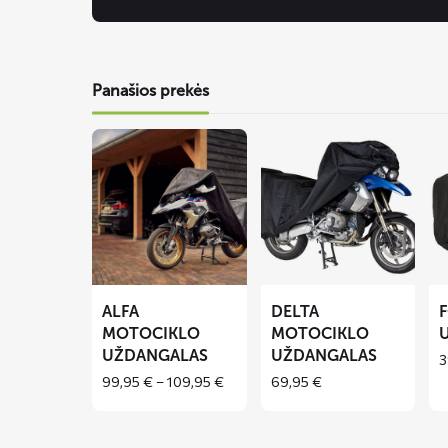
Panašios prekės
Lees
Lees
Le
meer
meer
me
over
over
ov
ALFA
DELTA
F
motociklo
motociklo
mo
uždangalas
uždangalas
už
ALFA
DELTA
MOTOCIKLO
MOTOCIKLO
UŽDANGALAS
UŽDANGALAS
3
Price
99,95
€
–
109,95
€
69,95
€
range:
99,95 €
through