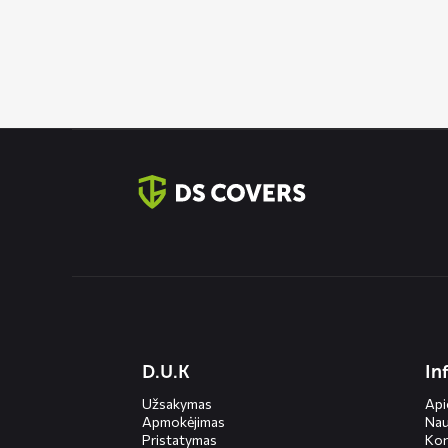
109,95 €
Contact
informatie
Diensten
D.U.K
In
menus
Užsakymas
Ap
Apmokėjimas
Nau
Pristatymas
Kon