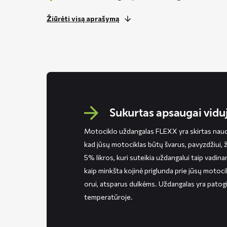
Žiūrėti visą aprašymą
Sukurtas apsaugai vidu
Motociklo uždangalas FLEXX yra skirtas naudot
kad jūsų motociklas būtų švarus, pavyzdžiui,
5% likros, kuri suteikia uždangalui taip vadin
kaip minkšta kojinė priglunda prie jūsų motoci
orui, atsparus dulkėms. Uždangalas yra patog
temperatūroje.