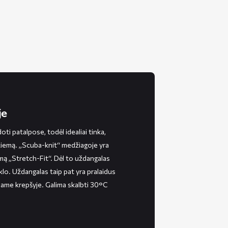
je
i patalpose, todėl idealiai tinka,
 žiemą. „Scuba-knit“ medžiagoje yra
amą „Stretch-Fit“. Dėl to uždangalas
klo. Uždangalas taip pat yra pralaidus
iame krepšyje. Galima skalbti 30°C