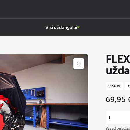
Visi uždangalai
FLEX
užda
VIDAUS
S
69,95
Based on SUZ