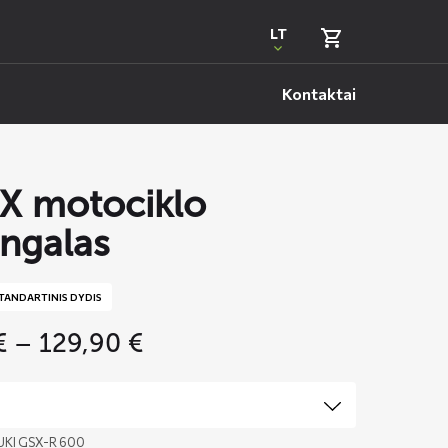
LT
Kontaktai
X motociklo
ngalas
TANDARTINIS DYDIS
Price
€
–
129,90
€
range:
69,95 €
through
129,90 €
UKI GSX-R 600