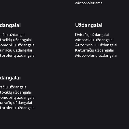
Motoroleriams
dangalai
Uždangalai
račių uždangalai
Dviračių uždangalai
ociklų uždangalai
Motociklų uždangalai
omobilių uždangalai
Automobilių uždangalai
urračių uždangalai
Keturračių uždangalai
orolerių uždangalai
Motorolerių uždangalai
dangalai
račių uždangalai
ociklų uždangalai
omobilių uždangalai
urračių uždangalai
orolerių uždangalai