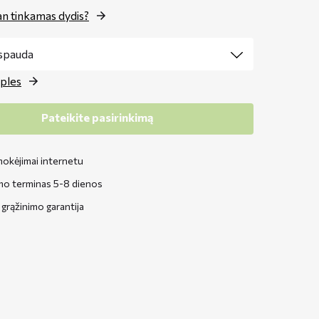
n tinkamas dydis?
ples
Pateikite pasirinkimą
okėjimai internetu
mo terminas 5-8 dienos
grąžinimo garantija