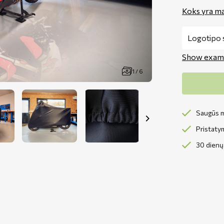
Koks yra ma
Show exam
1 / 6
Saugūs m
Pristaty
30 dienų 