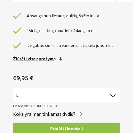
Apsauga nuo lietaus, dulkių, šalčio ir UV.
Tvirta, elastinga apatinė uždangalo dalis.
Dvigubos siūlės su vandeniui atsparia juostele.
Žiūrėti visą aprašymą
69,95
€
Based on SUZUKI GSX 1250
Koks yra man tinkamas dydis?
Pridėti į krepšelį