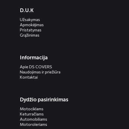
Diensten
D.U.K
menus
Užsakymas
Apmokėjimas
Pristatymas
Grąžinimas
Informacija
Apie DS COVERS
Naudojimas ir priežiūra
Kontaktai
Dydžio pasirinkimas
Motociklams
Keturračiams
Automobiliams
Motoroleriams