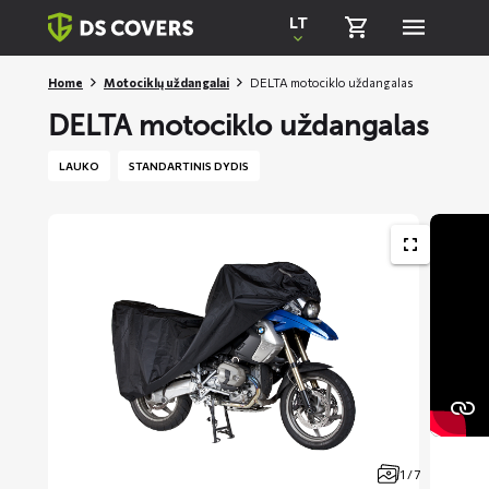
Skiplinks
LT
Home
Motociklų uždangalai
DELTA motociklo uždangalas
DELTA motociklo uždangalas
LAUKO
STANDARTINIS DYDIS
1 / 7