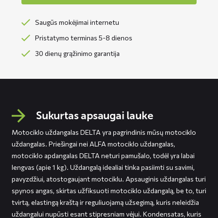
Saugūs mokėjimai internetu
Pristatymo terminas 5-8 dienos
30 dienų grąžinimo garantija
Sukurtas apsaugai lauke
Motociklo uždangalas DELTA yra pagrindinis mūsų motociklo
uždangalas. Priešingai nei ALFA motociklo uždangalas,
motociklo apdangalas DELTA neturi pamušalo, todėl yra labai
lengvas (apie 1 kg). Uždangalą idealiai tinka pasiimti su savimi,
pavyzdžiui, atostogaujant motociklu. Apsauginis uždangalas turi
spynos angas, skirtas užfiksuoti motociklo uždangalą, be to, turi
tvirtą, elastingą kraštą ir reguliuojamą užsegimą, kuris neleidžia
uždangalui nupūsti esant stipresniam vėjui. Kondensatas, kuris