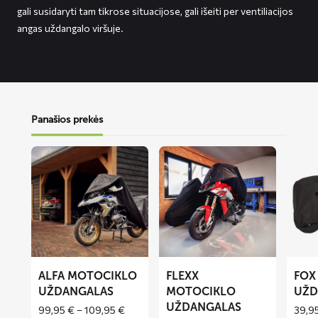
gali susidaryti tam tikrose situacijose, gali išeiti per ventiliacijos
angas uždangalo viršuje.
Panašios prekės
Lees
Lees
Lees
meer
meer
meer
over
over
over
ALFA
FLEXX
FOX
motociklo
motociklo
motoci
uždangalas
uždangalas
uždang
ALFA MOTOCIKLO
FLEXX
FOX
UŽDANGALAS
MOTOCIKLO
UŽD
UŽDANGALAS
Price
99,95
€
–
109,95
€
39,9