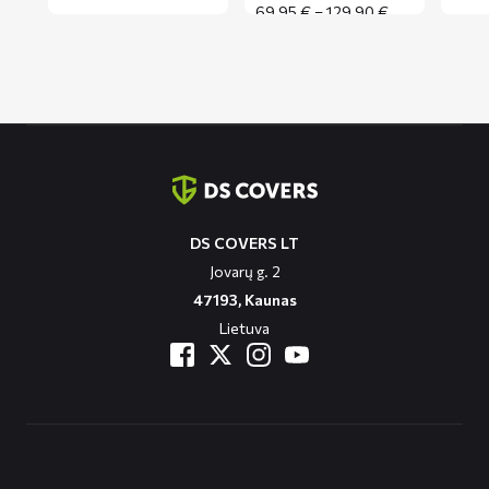
range:
Price
69,95
€
–
129,90
€
99,95 €
range:
through
69,95 €
109,95 €
through
129,90 €
Contact
informatie
DS COVERS LT
Jovarų g. 2
47193, Kaunas
Lietuva