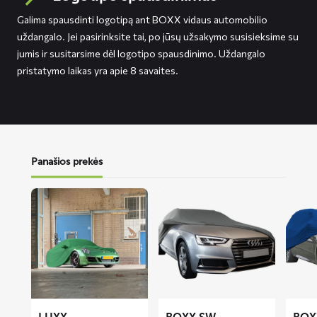
Galima spausdinti logotipą ant BOXX vidaus automobilio
uždangalo. Jei pasirinksite tai, po jūsų užsakymo susisieksime su
jumis ir susitarsime dėl logotipo spausdinimo. Uždangalo
pristatymo laikas yra apie 8 savaites.
Panašios prekės
Lees
Lees
Lees
meer
meer
meer
over
over
over
LUXX
BOXX
BOXX
automobilio
SW
SUV
uždangalas
automobilio
automo
uždangalas
uždang