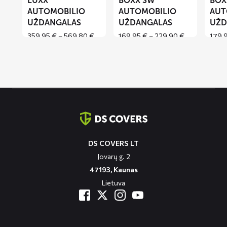
LUXX
BOXX SW
BOX
AUTOMOBILIO
AUTOMOBILIO
AUT
UŽDANGALAS
UŽDANGALAS
UŽD
Price
Price
359,95
€
–
569,80
€
169,95
€
–
229,90
€
179,
range:
range:
359,95 €
169,95 €
through
through
569,80 €
229,90 €
Contact
informatie
DS COVERS LT
Jovarų g. 2
47193, Kaunas
Lietuva