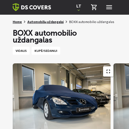
Skiplinks
LT
Home
Automobilių uždangalai
BOXX automobilio uždangalas
BOXX automobilio
uždangalas
VIDAUS
KUPĖ/SEDANUI