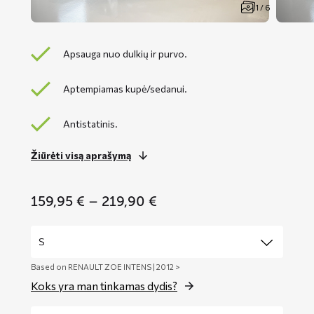
1 / 6
Apsauga nuo dulkių ir purvo.
Aptempiamas kupė/sedanui.
Antistatinis.
Žiūrėti visą aprašymą
Price
159,95
€
–
219,90
€
range:
159,95 €
through
219,90 €
Based on RENAULT ZOE INTENS | 2012 >
Koks yra man tinkamas dydis?