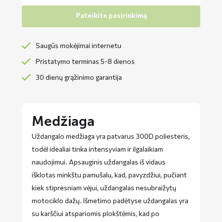
Pateikite pasirinkimą
Saugūs mokėjimai internetu
Pristatymo terminas 5-8 dienos
30 dienų grąžinimo garantija
Medžiaga
Uždangalo medžiaga yra patvarus 300D poliesteris,
todėl idealiai tinka intensyviam ir ilgalaikiam
naudojimui. Apsauginis uždangalas iš vidaus
išklotas minkštu pamušalu, kad, pavyzdžiui, pučiant
kiek stipresniam vėjui, uždangalas nesubraižytų
motociklo dažų. Išmetimo padėtyse uždangalas yra
su karščiui atspariomis plokštėmis, kad po