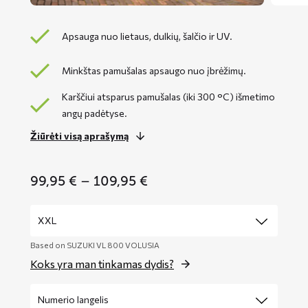
Apsauga nuo lietaus, dulkių, šalčio ir UV.
Minkštas pamušalas apsaugo nuo įbrėžimų.
Karščiui atsparus pamušalas (iki 300 °C) išmetimo
angų padėtyse.
Žiūrėti visą aprašymą
Price
99,95
€
–
109,95
€
range:
99,95 €
through
109,95 €
Based on SUZUKI VL 800 VOLUSIA
Koks yra man tinkamas dydis?