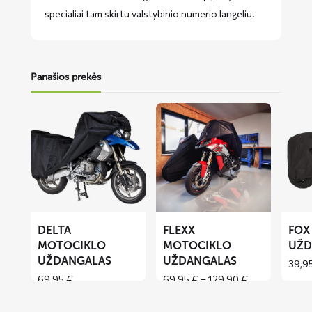
specialiai tam skirtu valstybinio numerio langeliu.
Panašios prekės
Lees
Lees
Lees
meer
meer
meer
over
over
over
DELTA
FLEXX
FOX
motociklo
motociklo
motoci
uždangalas
uždangalas
uždang
DELTA
FLEXX
FOX
MOTOCIKLO
MOTOCIKLO
UŽD
UŽDANGALAS
UŽDANGALAS
39,9
Price
69,95
€
69,95
€
–
129,90
€
range:
69,95 €