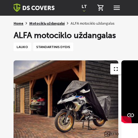
Skiplinks
LT
Home
Motociklų uždangalai
ALFA motociklo uždangalas
ALFA motociklo uždangalas
LAUKO
STANDARTINIS DYDIS
1 / 10