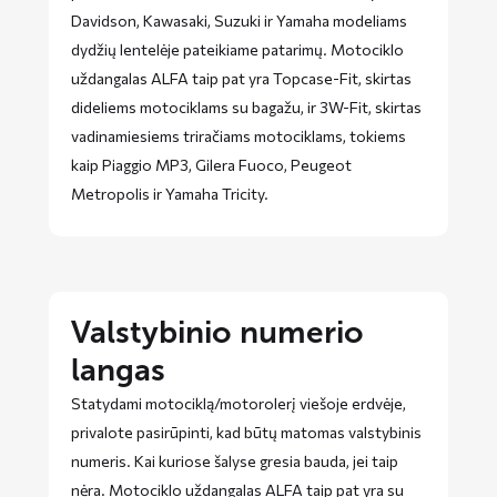
Davidson, Kawasaki, Suzuki ir Yamaha modeliams
dydžių lentelėje pateikiame patarimų. Motociklo
uždangalas ALFA taip pat yra Topcase-Fit, skirtas
dideliems motociklams su bagažu, ir 3W-Fit, skirtas
vadinamiesiems triračiams motociklams, tokiems
kaip Piaggio MP3, Gilera Fuoco, Peugeot
Metropolis ir Yamaha Tricity.
Valstybinio numerio
langas
Statydami motociklą/motorolerį viešoje erdvėje,
privalote pasirūpinti, kad būtų matomas valstybinis
numeris. Kai kuriose šalyse gresia bauda, ​​jei taip
nėra. Motociklo uždangalas ALFA taip pat yra su