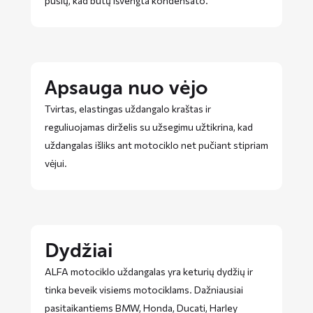
pusių, kad būtų išvengta kondensato.
Apsauga nuo vėjo
Tvirtas, elastingas uždangalo kraštas ir
reguliuojamas dirželis su užsegimu užtikrina, kad
uždangalas išliks ant motociklo net pučiant stipriam
vėjui.
Dydžiai
ALFA motociklo uždangalas yra keturių dydžių ir
tinka beveik visiems motociklams. Dažniausiai
pasitaikantiems BMW, Honda, Ducati, Harley