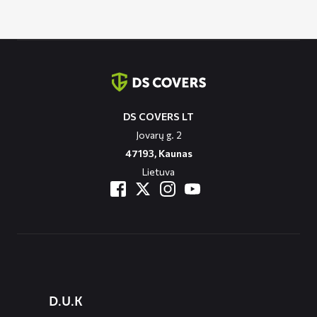
through
129,90 €
Contact
informatie
DS COVERS LT
Jovarų g. 2
47193, Kaunas
Lietuva
Diensten
D.U.K
menus