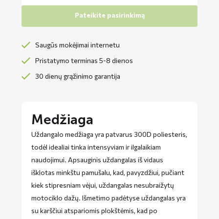
Pateikite pasirinkimą
Saugūs mokėjimai internetu
Pristatymo terminas 5-8 dienos
30 dienų grąžinimo garantija
Medžiaga
Uždangalo medžiaga yra patvarus 300D poliesteris,
todėl idealiai tinka intensyviam ir ilgalaikiam
naudojimui. Apsauginis uždangalas iš vidaus
išklotas minkštu pamušalu, kad, pavyzdžiui, pučiant
kiek stipresniam vėjui, uždangalas nesubraižytų
motociklo dažų. Išmetimo padėtyse uždangalas yra
su karščiui atspariomis plokštėmis, kad po