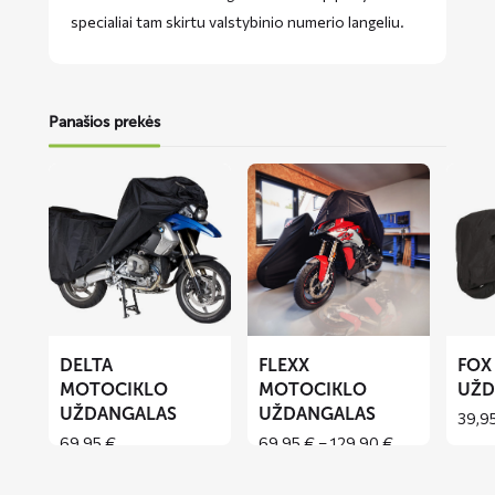
specialiai tam skirtu valstybinio numerio langeliu.
Panašios prekės
Lees
Lees
Lees
meer
meer
meer
over
over
over
DELTA
FLEXX
FOX
motociklo
motociklo
motoci
uždangalas
uždangalas
uždang
DELTA
FLEXX
FOX
MOTOCIKLO
MOTOCIKLO
UŽD
UŽDANGALAS
UŽDANGALAS
39,9
Price
69,95
€
69,95
€
–
129,90
€
range:
69,95 €