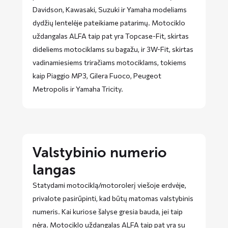
Davidson, Kawasaki, Suzuki ir Yamaha modeliams
dydžių lentelėje pateikiame patarimų. Motociklo
uždangalas ALFA taip pat yra Topcase-Fit, skirtas
dideliems motociklams su bagažu, ir 3W-Fit, skirtas
vadinamiesiems triračiams motociklams, tokiems
kaip Piaggio MP3, Gilera Fuoco, Peugeot
Metropolis ir Yamaha Tricity.
Valstybinio numerio
langas
Statydami motociklą/motorolerį viešoje erdvėje,
privalote pasirūpinti, kad būtų matomas valstybinis
numeris. Kai kuriose šalyse gresia bauda, ​​jei taip
nėra. Motociklo uždangalas ALFA taip pat yra su