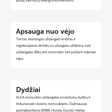
pusių, kad būtų išvengta kondensato.
Apsauga nuo vėjo
Tvirtas, elastingas uždangalo kraštas ir
reguliuojamas dirželis su užsegimu užtikrina, kad
uždangalas išliks ant motociklo net pučiant stipriam
vėjui.
Dydžiai
ALFA motociklo uždangalas yra keturių dydžių ir
tinka beveik visiems motociklams. Dažniausiai
pasitaikantiems BMW, Honda, Ducati, Harley