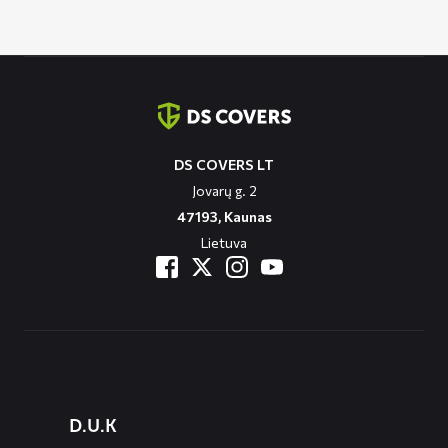
through
129,90 €
Contact
informatie
DS COVERS LT
Jovarų g. 2
47193, Kaunas
Lietuva
Diensten
D.U.K
menus