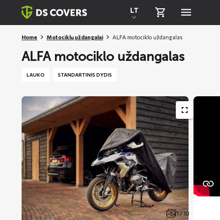
Skiplinks
LT
Home
Motociklų uždangalai
ALFA motociklo uždangalas
ALFA motociklo uždangalas
LAUKO
STANDARTINIS DYDIS
1 / 10