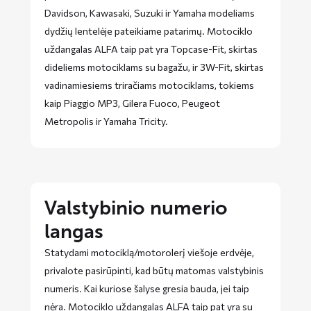
Davidson, Kawasaki, Suzuki ir Yamaha modeliams
dydžių lentelėje pateikiame patarimų. Motociklo
uždangalas ALFA taip pat yra Topcase-Fit, skirtas
dideliems motociklams su bagažu, ir 3W-Fit, skirtas
vadinamiesiems triračiams motociklams, tokiems
kaip Piaggio MP3, Gilera Fuoco, Peugeot
Metropolis ir Yamaha Tricity.
Valstybinio numerio
langas
Statydami motociklą/motorolerį viešoje erdvėje,
privalote pasirūpinti, kad būtų matomas valstybinis
numeris. Kai kuriose šalyse gresia bauda, ​​jei taip
nėra. Motociklo uždangalas ALFA taip pat yra su