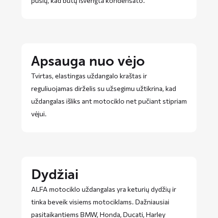
pusių, kad būtų išvengta kondensato.
Apsauga nuo vėjo
Tvirtas, elastingas uždangalo kraštas ir
reguliuojamas dirželis su užsegimu užtikrina, kad
uždangalas išliks ant motociklo net pučiant stipriam
vėjui.
Dydžiai
ALFA motociklo uždangalas yra keturių dydžių ir
tinka beveik visiems motociklams. Dažniausiai
pasitaikantiems BMW, Honda, Ducati, Harley