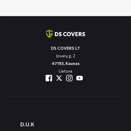
through
129,90 €
Contact
informatie
DS COVERS LT
Jovarų g. 2
47193, Kaunas
Lietuva
Diensten
D.U.K
menus