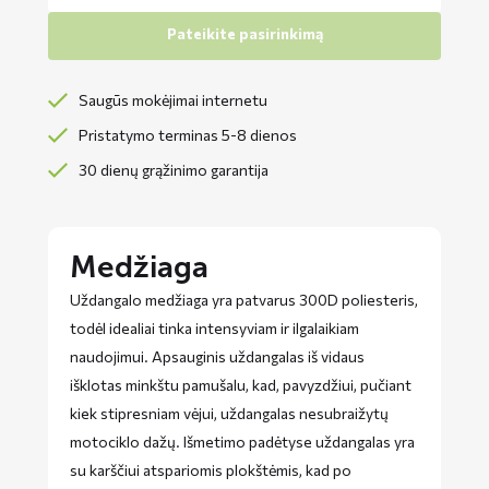
Pateikite pasirinkimą
Saugūs mokėjimai internetu
Pristatymo terminas 5-8 dienos
30 dienų grąžinimo garantija
Medžiaga
Uždangalo medžiaga yra patvarus 300D poliesteris,
todėl idealiai tinka intensyviam ir ilgalaikiam
naudojimui. Apsauginis uždangalas iš vidaus
išklotas minkštu pamušalu, kad, pavyzdžiui, pučiant
kiek stipresniam vėjui, uždangalas nesubraižytų
motociklo dažų. Išmetimo padėtyse uždangalas yra
su karščiui atspariomis plokštėmis, kad po