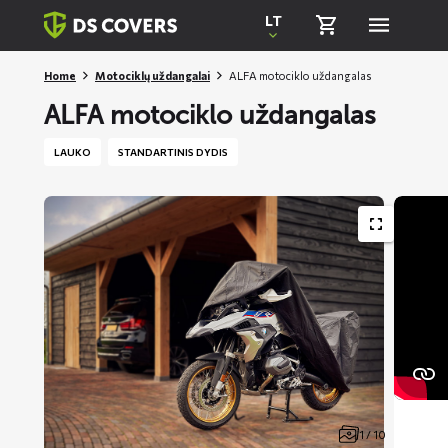
Skiplinks
LT
Home
Motociklų uždangalai
ALFA motociklo uždangalas
ALFA motociklo uždangalas
LAUKO
STANDARTINIS DYDIS
1 / 10