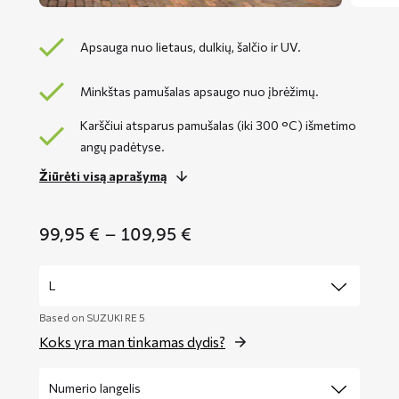
Apsauga nuo lietaus, dulkių, šalčio ir UV.
Minkštas pamušalas apsaugo nuo įbrėžimų.
Karščiui atsparus pamušalas (iki 300 °C) išmetimo
angų padėtyse.
Žiūrėti visą aprašymą
Price
99,95
€
–
109,95
€
range:
99,95 €
through
109,95 €
Based on SUZUKI RE 5
Koks yra man tinkamas dydis?