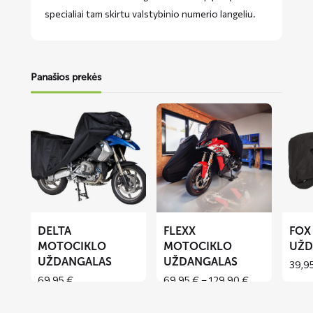
specialiai tam skirtu valstybinio numerio langeliu.
Panašios prekės
Lees
Lees
Lees
meer
meer
meer
over
over
over
DELTA
FLEXX
FOX
motociklo
motociklo
motoci
uždangalas
uždangalas
uždang
DELTA
FLEXX
FOX
MOTOCIKLO
MOTOCIKLO
UŽD
UŽDANGALAS
UŽDANGALAS
39,9
Price
69,95
€
69,95
€
–
129,90
€
range:
69,95 €