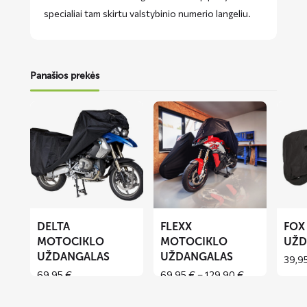
specialiai tam skirtu valstybinio numerio langeliu.
Panašios prekės
Lees
Lees
Lees
meer
meer
meer
over
over
over
DELTA
FLEXX
FOX
motociklo
motociklo
motoci
uždangalas
uždangalas
uždang
DELTA
FLEXX
FOX
MOTOCIKLO
MOTOCIKLO
UŽD
UŽDANGALAS
UŽDANGALAS
39,9
Price
69,95
€
69,95
€
–
129,90
€
range:
69,95 €