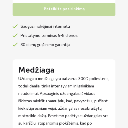
Pateikite pasirinkimą
Saugūs mokėjimai internetu
Pristatymo terminas 5-8 dienos
30 dienų grąžinimo garantija
Medžiaga
Uždangalo medžiaga yra patvarus 300D poliesteris,
todėl idealiai tinka intensyviam ir ilgalaikiam
naudojimui. Apsauginis uždangalas iš vidaus
išklotas minkštu pamušalu, kad, pavyzdžiui, pučiant
kiek stipresniam vėjui, uždangalas nesubraižytų
motociklo dažų. Išmetimo padėtyse uždangalas yra
su karščiui atspariomis plokštėmis, kad po