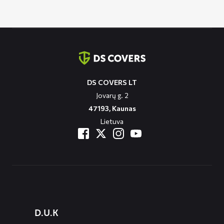
through
129,90 €
Contact
informatie
DS COVERS LT
Jovarų g. 2
47193, Kaunas
Lietuva
Diensten
D.U.K
menus