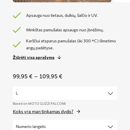
Apsauga nuo lietaus, dulkių, šalčio ir UV.
Minkštas pamušalas apsaugo nuo įbrėžimų.
Karščiui atsparus pamušalas (iki 300 °C) išmetimo
angų padėtyse.
Žiūrėti visą aprašymą
Price
99,95
€
–
109,95
€
range:
99,95 €
through
109,95 €
Based on MOTO GUZZI FALCONE
Koks yra man tinkamas dydis?