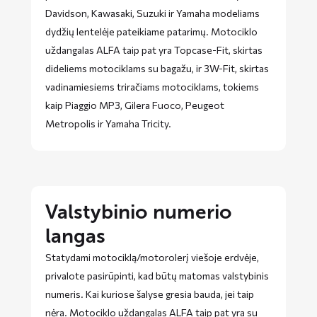
Davidson, Kawasaki, Suzuki ir Yamaha modeliams
dydžių lentelėje pateikiame patarimų. Motociklo
uždangalas ALFA taip pat yra Topcase-Fit, skirtas
dideliems motociklams su bagažu, ir 3W-Fit, skirtas
vadinamiesiems triračiams motociklams, tokiems
kaip Piaggio MP3, Gilera Fuoco, Peugeot
Metropolis ir Yamaha Tricity.
Valstybinio numerio
langas
Statydami motociklą/motorolerį viešoje erdvėje,
privalote pasirūpinti, kad būtų matomas valstybinis
numeris. Kai kuriose šalyse gresia bauda, ​​jei taip
nėra. Motociklo uždangalas ALFA taip pat yra su