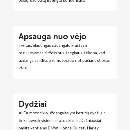
pusių, kad būtų išvengta kondensato.
Apsauga nuo vėjo
Tvirtas, elastingas uždangalo kraštas ir
reguliuojamas dirželis su užsegimu užtikrina, kad
uždangalas išliks ant motociklo net pučiant stipriam
vėjui.
Dydžiai
ALFA motociklo uždangalas yra keturių dydžių ir
tinka beveik visiems motociklams. Dažniausiai
pasitaikantiems BMW, Honda, Ducati, Harley