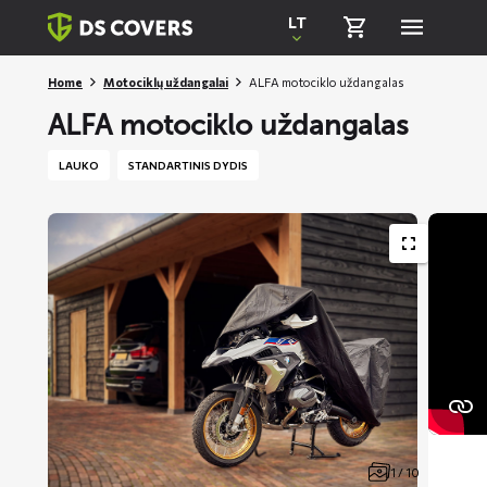
Skiplinks
LT
Home
Motociklų uždangalai
ALFA motociklo uždangalas
ALFA motociklo uždangalas
LAUKO
STANDARTINIS DYDIS
1 / 10